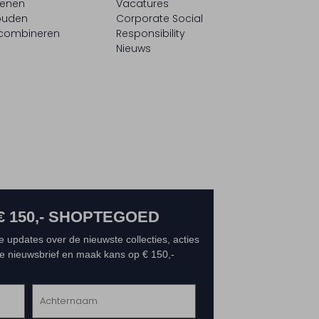
oenen
Vacatures
ouden
Corporate Social
 combineren
Responsibility
Nieuws
€ 150,- SHOPTEGOED
e updates over de nieuwste collecties, acties
 de nieuwsbrief en maak kans op € 150,-