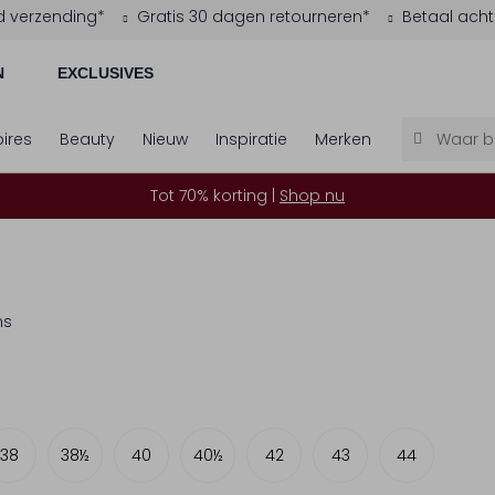
d verzending*
Gratis 30 dagen retourneren*
Betaal acht
N
EXCLUSIVES
ires
Beauty
Nieuw
Inspiratie
Merken
Tot 70% korting |
Shop nu
ms
38
38½
40
40½
42
43
44