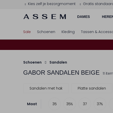
Kies zelf je bezorgmoment
Gratis standaar
DAMES
HERE
Sale
Schoenen
Kleding
Tassen & Accesso
Schoenen
Sandalen
GABOR
SANDALEN BEIGE
11 ite
Sandalen met hak
Platte sandalen
Maat
35
35½
37
37½