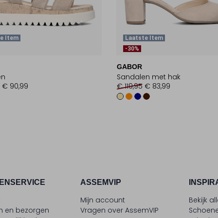
e Item
Laatste Item
-30%
GABOR
en
Sandalen met hak
€ 90,99
€ 119,95
€ 83,99
ENSERVICE
ASSEMVIP
INSPIR
t
Mijn account
Bekijk al
en en bezorgen
Vragen over AssemVIP
Schoene