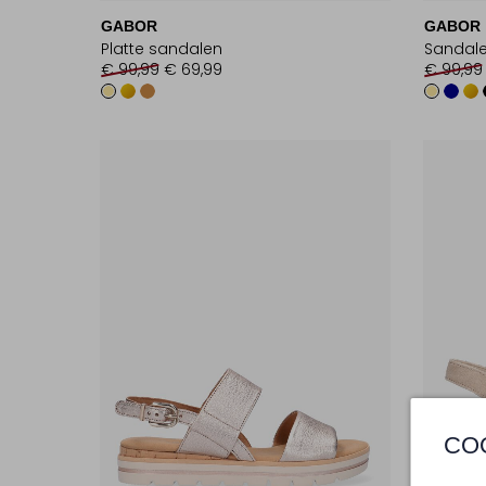
GABOR
GABOR
Platte sandalen
Sandale
€ 99,99
€ 69,99
€ 99,99
CO