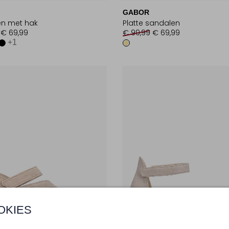
GABOR
n met hak
Platte sandalen
€ 69,99
€ 99,99
€ 69,99
+1
OKIES