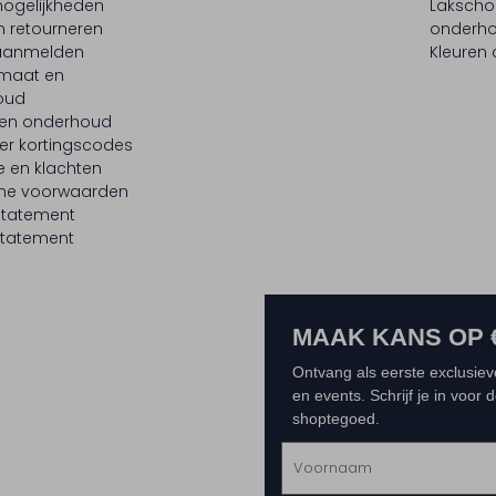
ogelijkheden
Laksch
n retourneren
onderh
 aanmelden
Kleuren
maat en
oud
 en onderhoud
er kortingscodes
e en klachten
ne voorwaarden
statement
tatement
MAAK KANS OP 
Ontvang als eerste exclusiev
en events. Schrijf je in voor
shoptegoed.