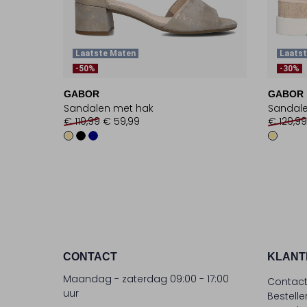
Laatste Maten
Laatst
-50%
-30%
GABOR
GABOR
Sandalen met hak
Sandal
€ 119,99
€ 59,99
€ 129,99
CONTACT
KLANT
Maandag - zaterdag 09:00 - 17:00
Contac
uur
Bestell