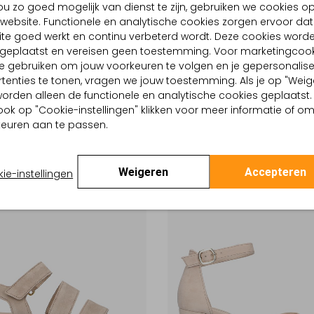
u zo goed mogelijk van dienst te zijn, gebruiken we cookies o
te Maten
Laatste Maten
website. Functionele en analytische cookies zorgen ervoor dat
te goed werkt en continu verbeterd wordt. Deze cookies word
-30%
d geplaatst en vereisen geen toestemming. Voor marketingcook
GABOR
e gebruiken om jouw voorkeuren te volgen en je gepersonalis
en
Sandalen met hak
tenties te tonen, vragen we jouw toestemming. Als je op "Weig
€ 69,99
€ 99,99
€ 69,99
, worden alleen de functionele en analytische cookies geplaatst.
ook op "Cookie-instellingen" klikken voor meer informatie of o
euren aan te passen.
Weigeren
Accepteren
ie-instellingen