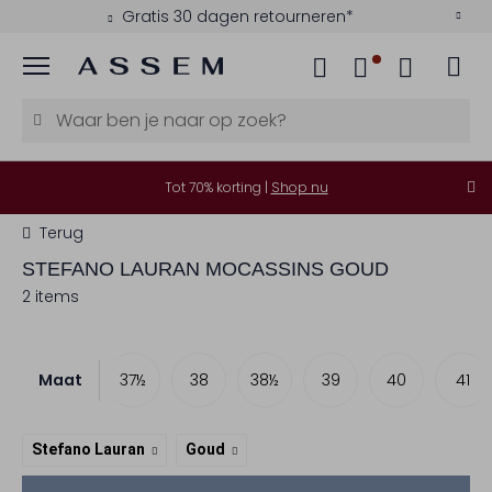
Gratis 30 dagen retourneren*
Menu
Tot 70% korting |
Shop nu
Terug
STEFANO LAURAN
MOCASSINS GOUD
2 items
Maat
37
37½
38
38½
39
40
41
Stefano Lauran
Goud