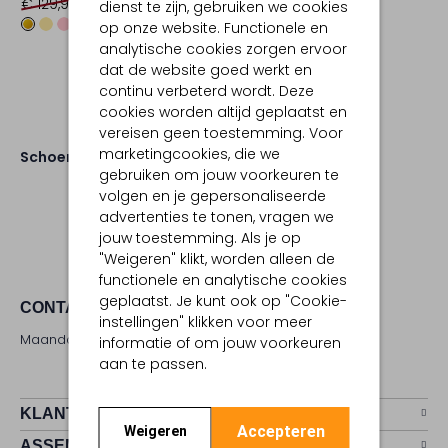
€ 129,99
€ 64,99
€ 129,99
€ 64,99
dienst te zijn, gebruiken we cookies
+1
+2
op onze website. Functionele en
analytische cookies zorgen ervoor
dat de website goed werkt en
continu verbeterd wordt. Deze
cookies worden altijd geplaatst en
vereisen geen toestemming. Voor
marketingcookies, die we
Schoenen
Mocassins
gebruiken om jouw voorkeuren te
volgen en je gepersonaliseerde
advertenties te tonen, vragen we
jouw toestemming. Als je op
"Weigeren" klikt, worden alleen de
functionele en analytische cookies
geplaatst. Je kunt ook op "Cookie-
CONTACT
instellingen" klikken voor meer
Maandag - zaterdag 09:00 - 17:00 uur
informatie of om jouw voorkeuren
aan te passen.
KLANTENSERVICE
Accepteren
Weigeren
ASSEMVIP