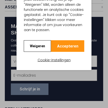
"Weigeren" klikt, worden alleen de
ASSEM
functionele en analytische cookies
geplaatst. Je kunt ook op "Cookie-
instellingen" klikken voor meer
informatie of om jouw voorkeuren
MAAK KANS OP € 150,-
aan te passen.
SHOPTEGOED
Ontvang als eerste exclusieve updates over de nieuwste
collecties, acties en events. Schrijf je in voor de
Accepteren
Weigeren
nieuwsbrief en maak kans op € 150,- shoptegoed.
Cookie-instellingen
Schrijf je in