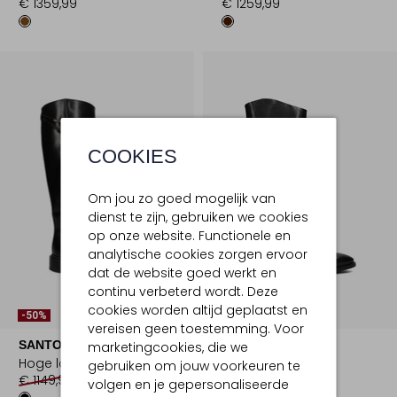
€ 1359,99
€ 1259,99
COOKIES
Om jou zo goed mogelijk van
dienst te zijn, gebruiken we cookies
op onze website. Functionele en
analytische cookies zorgen ervoor
dat de website goed werkt en
continu verbeterd wordt. Deze
Laatste Item
cookies worden altijd geplaatst en
-50%
-50%
vereisen geen toestemming. Voor
SANTONI
SANTONI
marketingcookies, die we
Hoge laarzen
Hoge laarzen
gebruiken om jouw voorkeuren te
€ 1149,95
€ 574,99
€ 1149,95
€ 574,99
volgen en je gepersonaliseerde