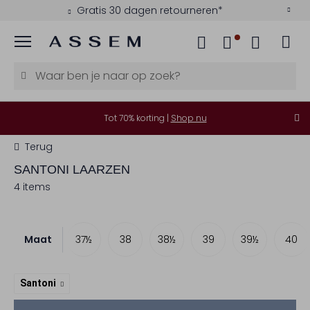
Gratis 30 dagen retourneren*
Menu
Tot 70% korting |
Shop nu
Terug
SANTONI
LAARZEN
4 items
Maat
36
37
37½
38
38½
39
39½
40
Santoni