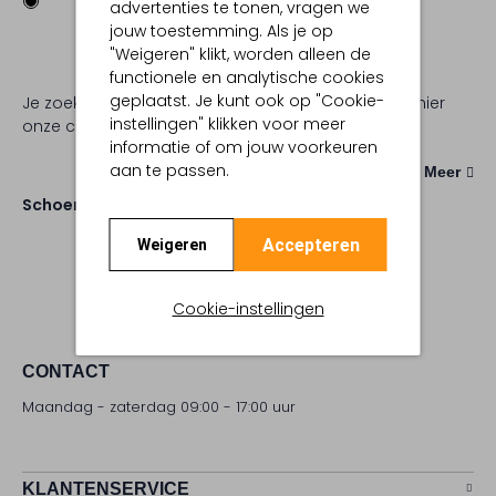
advertenties te tonen, vragen we
jouw toestemming. Als je op
"Weigeren" klikt, worden alleen de
functionele en analytische cookies
geplaatst. Je kunt ook op "Cookie-
Je zoekt laarzen van de beste kwaliteit. Bekijk dan hier
instellingen" klikken voor meer
onze collectie Santoni laarzen.
informatie of om jouw voorkeuren
aan te passen.
Meer
Schoenen
Laarzen
Accepteren
Weigeren
Cookie-instellingen
CONTACT
Maandag - zaterdag 09:00 - 17:00 uur
KLANTENSERVICE