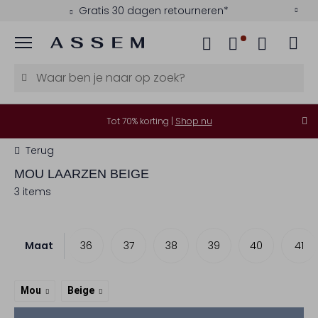
Gratis 30 dagen retourneren*
Menu
Tot 70% korting |
Shop nu
Terug
MOU
LAARZEN BEIGE
3 items
Maat
36
37
38
39
40
41
Mou
Beige