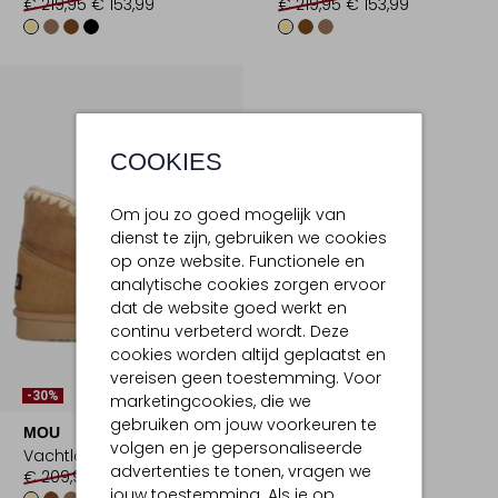
€ 219,95
€ 153,99
€ 219,95
€ 153,99
COOKIES
Om jou zo goed mogelijk van
dienst te zijn, gebruiken we cookies
op onze website. Functionele en
analytische cookies zorgen ervoor
dat de website goed werkt en
continu verbeterd wordt. Deze
cookies worden altijd geplaatst en
vereisen geen toestemming. Voor
-30%
marketingcookies, die we
gebruiken om jouw voorkeuren te
MOU
volgen en je gepersonaliseerde
Vachtlaarzen
advertenties te tonen, vragen we
€ 209,95
€ 146,99
jouw toestemming. Als je op