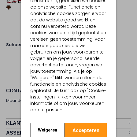
dienst te zijn, gebruiken we cookies
€ 284,95
€ 141,99
op onze website. Functionele en
analytische cookies zorgen ervoor
dat de website goed werkt en
continu verbeterd wordt. Deze
cookies worden altijd geplaatst en
vereisen geen toestemming. Voor
Schoenen
Laarzen
marketingcookies, die we
gebruiken om jouw voorkeuren te
volgen en je gepersonaliseerde
advertenties te tonen, vragen we
jouw toestemming. Als je op
"Weigeren" klikt, worden alleen de
functionele en analytische cookies
geplaatst. Je kunt ook op "Cookie-
CONTACT
instellingen" klikken voor meer
Maandag - zaterdag 09:00 - 17:00 uur
informatie of om jouw voorkeuren
aan te passen.
KLANTENSERVICE
Accepteren
Weigeren
ASSEMVIP