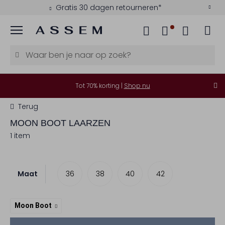
Gratis 30 dagen retourneren*
Menu
Tot 70% korting |
Shop nu
Terug
MOON BOOT
LAARZEN
1 item
Maat
36
38
40
42
Moon Boot