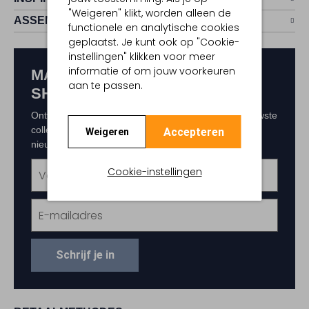
"Weigeren" klikt, worden alleen de
ASSEM
functionele en analytische cookies
geplaatst. Je kunt ook op "Cookie-
instellingen" klikken voor meer
informatie of om jouw voorkeuren
MAAK KANS OP € 150,-
aan te passen.
SHOPTEGOED
Ontvang als eerste exclusieve updates over de nieuwste
collecties, acties en events. Schrijf je in voor de
Accepteren
Weigeren
nieuwsbrief en maak kans op € 150,- shoptegoed.
Cookie-instellingen
Schrijf je in