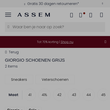
Gratis 30 dagen retourneren*
Menu
Tot 70% korting |
Shop nu
Terug
GIORGIO
SCHOENEN GRIJS
2 items
Sneakers
Veterschoenen
Maat
40
41
41½
42
43
44
45