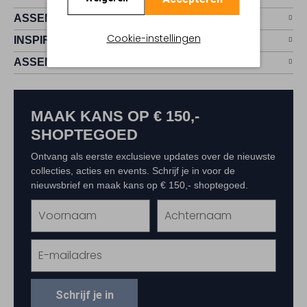
ASSEMVIP
Cookie-instellingen
INSPIRATIE
ASSEM
MAAK KANS OP € 150,-
SHOPTEGOED
Ontvang als eerste exclusieve updates over de nieuwste
collecties, acties en events. Schrijf je in voor de
nieuwsbrief en maak kans op € 150,- shoptegoed.
Schrijf je in