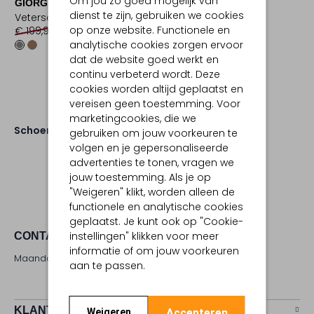
Om jou zo goed mogelijk van
GIORGIO
GIORGIO
dienst te zijn, gebruiken we cookies
Veterschoenen
Lage sneakers
op onze website. Functionele en
€ 199,99
€ 139,99
€ 229,95
€ 114,99
analytische cookies zorgen ervoor
dat de website goed werkt en
continu verbeterd wordt. Deze
cookies worden altijd geplaatst en
vereisen geen toestemming. Voor
marketingcookies, die we
Schoenen
gebruiken om jouw voorkeuren te
volgen en je gepersonaliseerde
advertenties te tonen, vragen we
jouw toestemming. Als je op
"Weigeren" klikt, worden alleen de
functionele en analytische cookies
geplaatst. Je kunt ook op "Cookie-
instellingen" klikken voor meer
CONTACT
informatie of om jouw voorkeuren
Maandag - zaterdag 09:00 - 17:00 uur
aan te passen.
KLANTENSERVICE
Accepteren
Weigeren