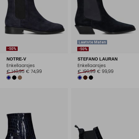
Laatste Maten
-50%
-50%
NOTRE-V
STEFANO LAURAN
Enkellaarsjes
Enkellaarsjes
€ 149,95
€ 74,99
€ 199,99
€ 99,99