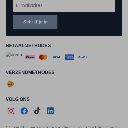
Schrijf je in
BETAALMETHODES
VERZENDMETHODES
VOLG ONS
Assem
Assem
Assem
Assem
*Dit geldt alleen voor items die op voorraad zijn. Check