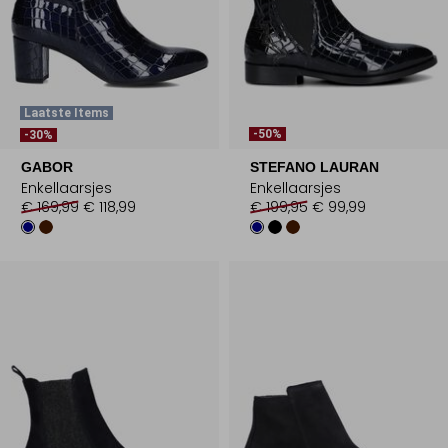
Laatste Items
-50%
-30%
GABOR
STEFANO LAURAN
Enkellaarsjes
Enkellaarsjes
€ 169,99
€ 118,99
€ 199,95
€ 99,99