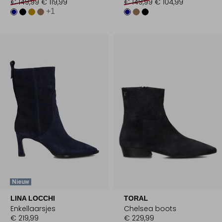
€ 149,99
€ 119,99
€ 149,99
€ 104,99
+1
Nieuw
LINA LOCCHI
TORAL
Enkellaarsjes
Chelsea boots
€ 219,99
€ 229,99