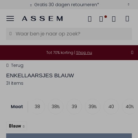
Gratis 30 dagen retourneren*
Menu
Tot 70% korting |
Shop nu
Terug
ENKELLAARSJES BLAUW
31 items
Maat
37
37½
38
38½
39
39½
40
40½
Blauw