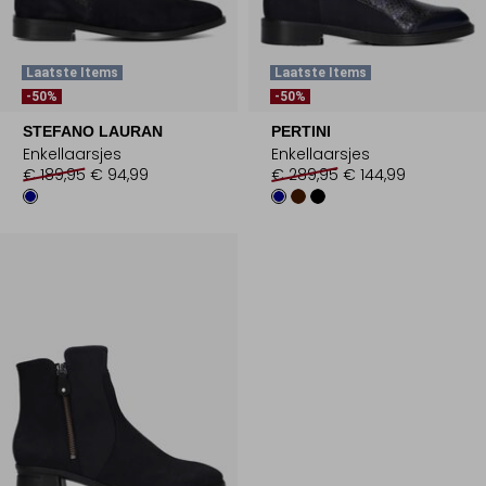
Laatste Items
Laatste Items
-50%
-50%
STEFANO LAURAN
PERTINI
Enkellaarsjes
Enkellaarsjes
€ 189,95
€ 94,99
€ 289,95
€ 144,99