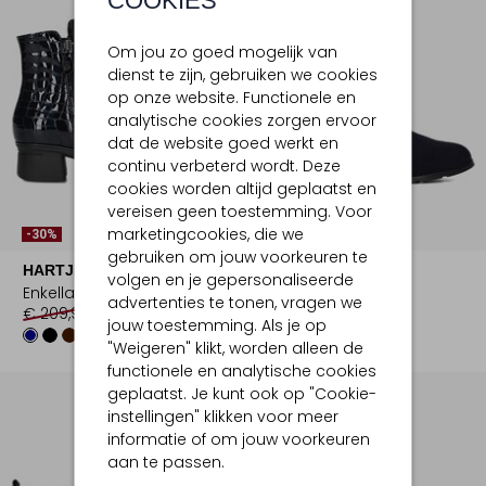
COOKIES
Om jou zo goed mogelijk van
dienst te zijn, gebruiken we cookies
op onze website. Functionele en
analytische cookies zorgen ervoor
dat de website goed werkt en
continu verbeterd wordt. Deze
cookies worden altijd geplaatst en
vereisen geen toestemming. Voor
marketingcookies, die we
-30%
-30%
gebruiken om jouw voorkeuren te
HARTJES
HASSIA
volgen en je gepersonaliseerde
Enkellaarsjes
Enkellaarsjes
advertenties te tonen, vragen we
€ 209,99
€ 146,99
€ 199,99
€ 139,99
jouw toestemming. Als je op
"Weigeren" klikt, worden alleen de
functionele en analytische cookies
geplaatst. Je kunt ook op "Cookie-
instellingen" klikken voor meer
informatie of om jouw voorkeuren
aan te passen.