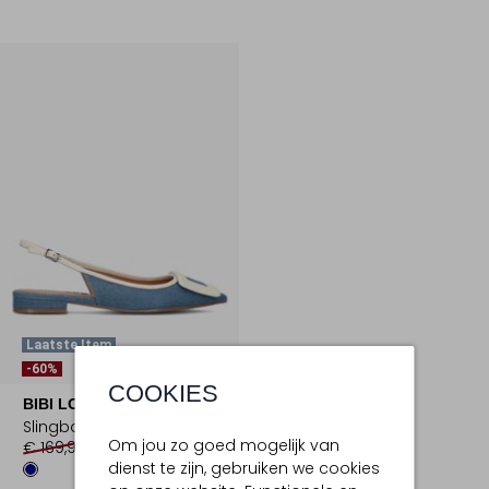
Laatste Item
-60%
COOKIES
BIBI LOU
Slingbacks
Om jou zo goed mogelijk van
€ 169,99
€ 67,99
dienst te zijn, gebruiken we cookies