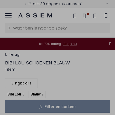
Gratis 30 dagen retourneren*
Menu
Tot 70% korting |
Shop nu
Terug
BIBI LOU
SCHOENEN BLAUW
1 item
Slingbacks
Bibi Lou
Blauw
Filter en sorteer