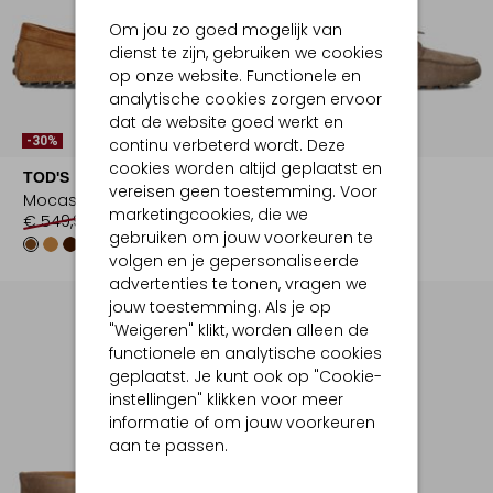
Om jou zo goed mogelijk van
dienst te zijn, gebruiken we cookies
op onze website. Functionele en
analytische cookies zorgen ervoor
dat de website goed werkt en
-30%
-30%
continu verbeterd wordt. Deze
cookies worden altijd geplaatst en
TOD'S
TOD'S
vereisen geen toestemming. Voor
Mocassins
Mocassins
marketingcookies, die we
€ 549,99
€ 384,99
€ 649,99
€ 454,99
gebruiken om jouw voorkeuren te
volgen en je gepersonaliseerde
advertenties te tonen, vragen we
jouw toestemming. Als je op
"Weigeren" klikt, worden alleen de
functionele en analytische cookies
geplaatst. Je kunt ook op "Cookie-
instellingen" klikken voor meer
informatie of om jouw voorkeuren
aan te passen.