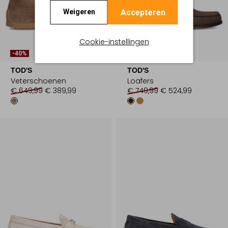
Accepteren
Weigeren
Cookie-instellingen
-40%
-30%
TOD'S
TOD'S
Veterschoenen
Loafers
€ 649,99
€ 389,99
€ 749,99
€ 524,99