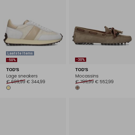
Laatste Items
-30%
-50%
TOD'S
TOD'S
Lage sneakers
Mocassins
€ 689,99
€ 344,99
€ 789,99
€ 552,99