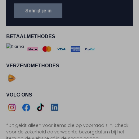
Schrijf je in
BETAALMETHODES
VERZENDMETHODES
VOLG ONS
Assem
Assem
Assem
Assem
*Dit geldt alleen voor items die op voorraad zijn. Check
Instagram
Facebook
TikTok
LinkedIn
voor de zekerheid de verwachte bezorgdatum bij het
item op de website of in de shoppingbag.