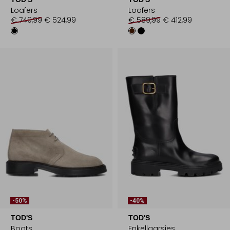
Loafers
Loafers
€ 749,99
€ 524,99
€ 589,99
€ 412,99
-50%
-40%
TOD'S
TOD'S
Boots
Enkellaarsjes