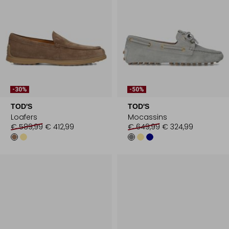
-30%
-50%
TOD'S
TOD'S
Loafers
Mocassins
€ 589,99
€ 412,99
€ 649,99
€ 324,99