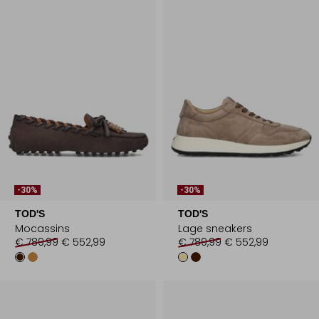
-30%
-30%
TOD'S
TOD'S
Mocassins
Lage sneakers
€ 789,99
€ 552,99
€ 789,99
€ 552,99