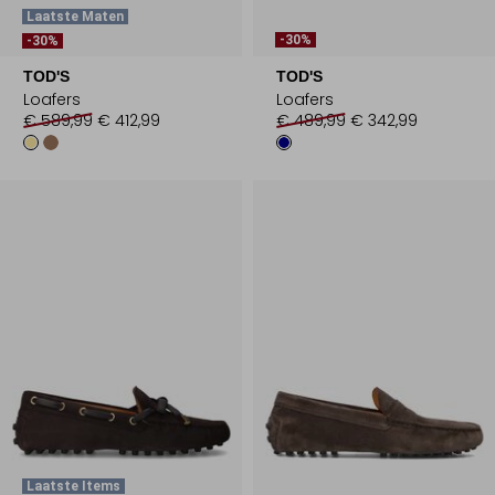
Laatste Maten
-30%
-30%
TOD'S
TOD'S
Loafers
Loafers
€ 589,99
€ 412,99
€ 489,99
€ 342,99
Laatste Items