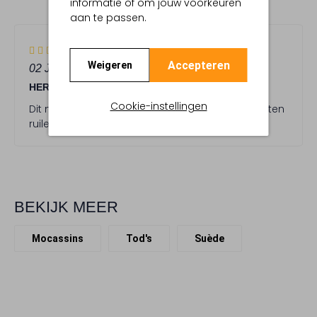
informatie of om jouw voorkeuren
STERREN
aan te passen.
4
(4)
S
Accepteren
Weigeren
02 JULI 2025
DOOR SAN73
t
HEREN TODS MOCCASINS
e
r
Cookie-instellingen
Dit model valt ruim en dus heb ik hem om moeten
r
ruilen voor een kleinere maat.
e
n
BEKIJK MEER
Mocassins
Tod's
Suède