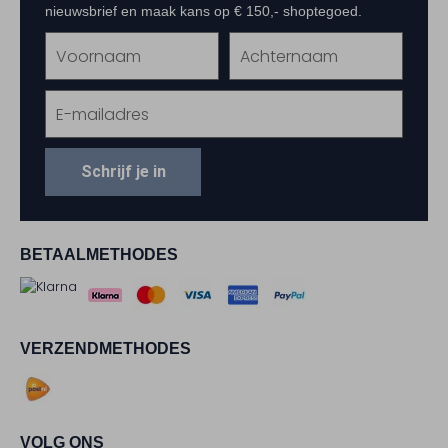
nieuwsbrief en maak kans op € 150,- shoptegoed.
Schrijf je in
BETAALMETHODES
VERZENDMETHODES
VOLG ONS