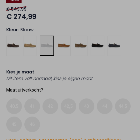
€ 549,99
€ 274,99
Kleur:
Blauw
Kies je maat:
Dit item valt normaal, kies je eigen maat
Maat uitverkocht?
40,5
41
42
42,5
43
44
44,5
45
46