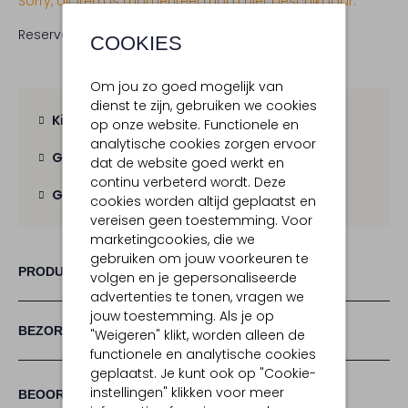
Sorry, dit item is momenteel (nog) niet beschikbaar.
Reserveer direct in een van onze 19 boutiques
COOKIES
Om jou zo goed mogelijk van
dienst te zijn, gebruiken we cookies
Kies zelf je bezorgmoment
op onze website. Functionele en
analytische cookies zorgen ervoor
Gratis verzending
vanaf € 100,-
dat de website goed werkt en
continu verbeterd wordt. Deze
Gratis retour
binnen 30 dagen
cookies worden altijd geplaatst en
vereisen geen toestemming. Voor
marketingcookies, die we
gebruiken om jouw voorkeuren te
PRODUCT INFORMATIE
volgen en je gepersonaliseerde
advertenties te tonen, vragen we
jouw toestemming. Als je op
BEZORGEN & RETOURNEREN
"Weigeren" klikt, worden alleen de
functionele en analytische cookies
geplaatst. Je kunt ook op "Cookie-
(1)
instellingen" klikken voor meer
1
4
BEOORDELINGEN
4
/5