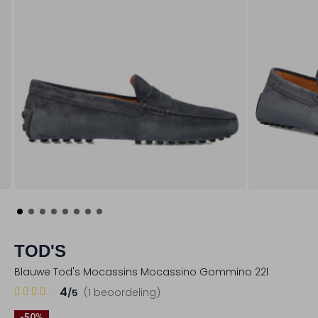
TOD'S
Blauwe Tod's Mocassins Mocassino Gommino 22l
1
4
4
(1 beoordeling)
/5
Sterren
-50%