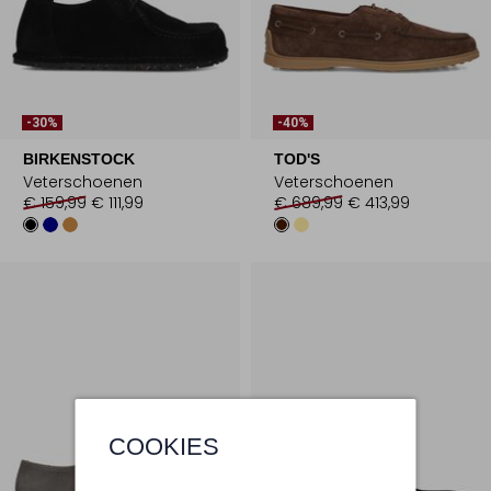
-30%
-40%
BIRKENSTOCK
TOD'S
Veterschoenen
Veterschoenen
€ 159,99
€ 111,99
€ 689,99
€ 413,99
COOKIES