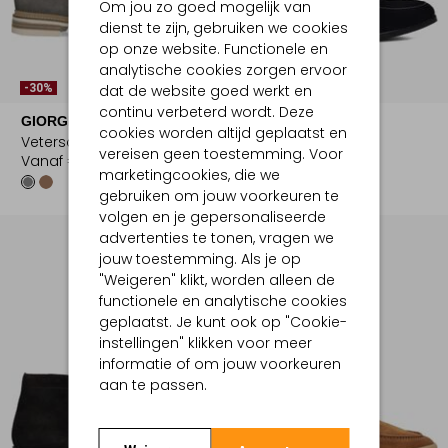
Om jou zo goed mogelijk van
dienst te zijn, gebruiken we cookies
op onze website. Functionele en
analytische cookies zorgen ervoor
dat de website goed werkt en
-30%
-30%
continu verbeterd wordt. Deze
GIORGIO
STEFANO LAURAN
cookies worden altijd geplaatst en
Veterschoenen
Veterschoenen
vereisen geen toestemming. Voor
Vanaf
€ 139,99
€ 229,99
€ 160,99
marketingcookies, die we
gebruiken om jouw voorkeuren te
volgen en je gepersonaliseerde
advertenties te tonen, vragen we
jouw toestemming. Als je op
"Weigeren" klikt, worden alleen de
functionele en analytische cookies
geplaatst. Je kunt ook op "Cookie-
instellingen" klikken voor meer
informatie of om jouw voorkeuren
aan te passen.