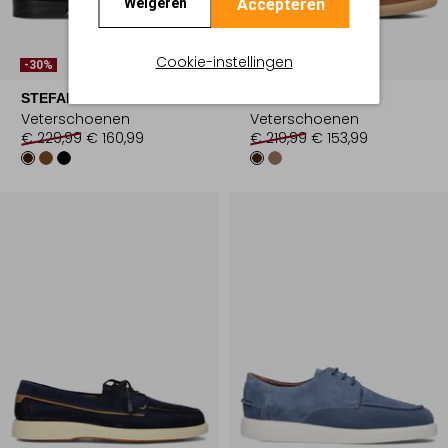
Accepteren
Weigeren
Cookie-instellingen
-30%
-30%
STEFANO LAURAN
GIORGIO
Veterschoenen
Veterschoenen
€ 229,99
€ 160,99
€ 219,99
€ 153,99