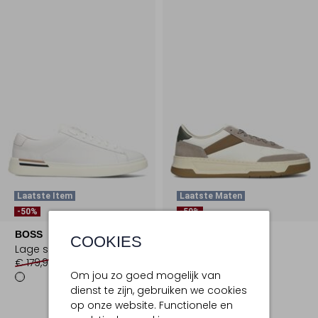
Laatste Item
Laatste Maten
-50%
-50%
BOSS
BOSS
COOKIES
Lage sneakers
Lage sneakers
€ 179,99
€ 89,99
€ 199,99
€ 99,99
Om jou zo goed mogelijk van
dienst te zijn, gebruiken we cookies
op onze website. Functionele en