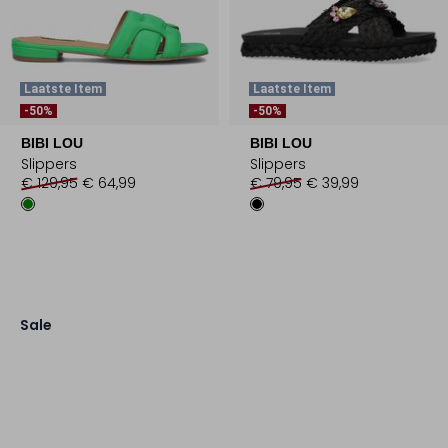
Laatste Item
Laatste Item
-50%
-50%
BIBI LOU
BIBI LOU
Slippers
Slippers
€ 129,95
€ 64,99
€ 79,95
€ 39,99
Sale