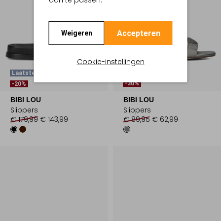
aan te passen.
Accepteren
Weigeren
Cookie-instellingen
Laatste Items
-30%
-20%
BIBI LOU
BIBI LOU
Slippers
Slippers
€ 179,99
€ 143,99
€ 89,95
€ 62,99