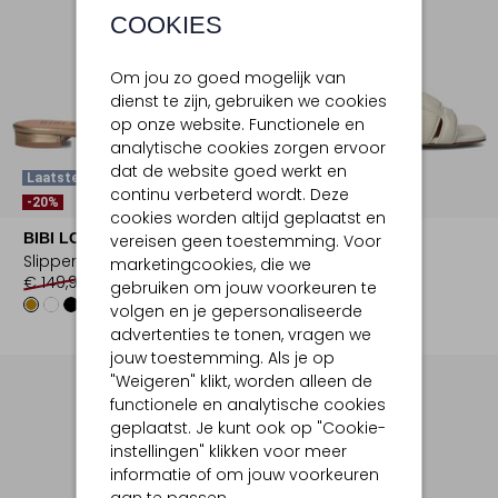
COOKIES
Om jou zo goed mogelijk van
dienst te zijn, gebruiken we cookies
op onze website. Functionele en
analytische cookies zorgen ervoor
dat de website goed werkt en
Laatste Items
continu verbeterd wordt. Deze
-20%
-20%
cookies worden altijd geplaatst en
BIBI LOU
BIBI LOU
vereisen geen toestemming. Voor
Slippers
Slippers
marketingcookies, die we
€ 149,99
€ 119,99
€ 149,99
€ 119,99
gebruiken om jouw voorkeuren te
+1
+1
volgen en je gepersonaliseerde
advertenties te tonen, vragen we
jouw toestemming. Als je op
"Weigeren" klikt, worden alleen de
functionele en analytische cookies
geplaatst. Je kunt ook op "Cookie-
instellingen" klikken voor meer
informatie of om jouw voorkeuren