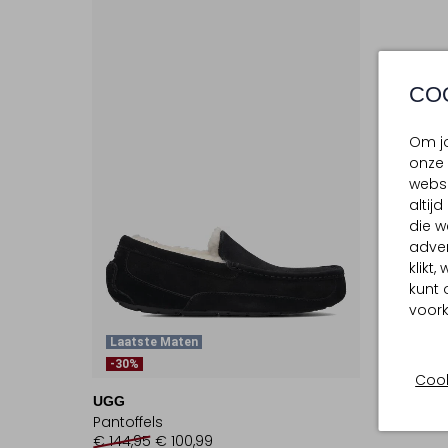
CO
Om jo
onze 
websi
altij
die w
adver
klikt
kunt 
voork
Laatste Maten
-30%
Cook
UGG
Pantoffels
€ 144,95
€ 100,99