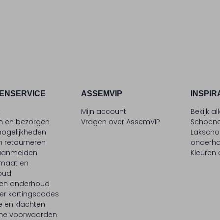
ENSERVICE
ASSEMVIP
INSPIR
t
Mijn account
Bekijk al
en en bezorgen
Vragen over AssemVIP
Schoene
ogelijkheden
Laksch
n retourneren
onderh
 aanmelden
Kleuren
maat en
oud
 en onderhoud
er kortingscodes
e en klachten
ne voorwaarden