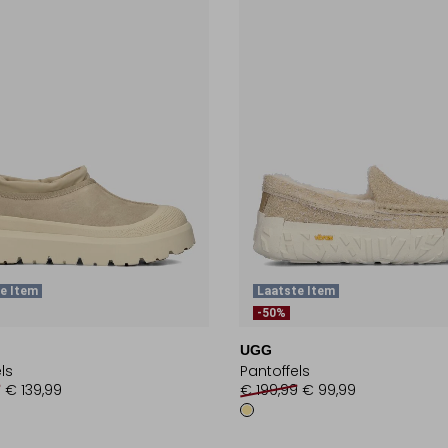
e Item
Laatste Item
-50%
UGG
ls
Pantoffels
9
€ 139,99
€ 199,99
€ 99,99