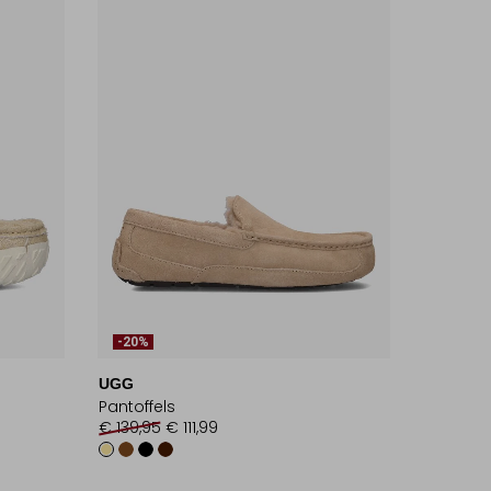
-20%
UGG
Pantoffels
€ 139,95
€ 111,99