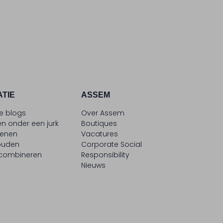
ATIE
ASSEM
le blogs
Over Assem
n onder een jurk
Boutiques
oenen
Vacatures
ouden
Corporate Social
 combineren
Responsibility
Nieuws