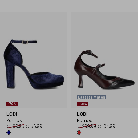
Laatste Maten
-70%
-50%
LODI
LODI
Pumps
Pumps
€ 189,95
€ 56,99
€ 209,99
€ 104,99