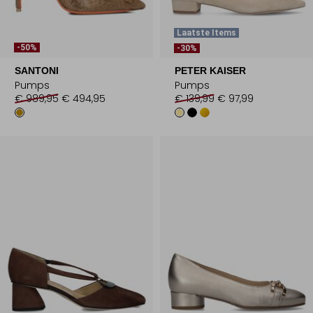
Laatste Items
-50%
-30%
SANTONI
PETER KAISER
Pumps
Pumps
€ 989,95
€ 494,95
€ 139,99
€ 97,99