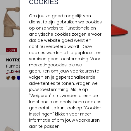
COOKIES
Om jou zo goed mogelijk van
dienst te zijn, gebruiken we cookies
op onze website. Functionele en
analytische cookies zorgen ervoor
dat de website goed werkt en
continu verbeterd wordt. Deze
-50%
-70%
cookies worden altijd geplaatst en
vereisen geen toestemming. Voor
NOTRE-V
LINA LOCCHI
marketingcookies, die we
Pumps
Pumps
gebruiken om jouw voorkeuren te
€ 129,99
€ 64,99
€ 149,99
€ 44,99
volgen en je gepersonaliseerde
advertenties te tonen, vragen we
jouw toestemming. Als je op
"Weigeren" klikt, worden alleen de
functionele en analytische cookies
geplaatst. Je kunt ook op "Cookie-
instellingen" klikken voor meer
informatie of om jouw voorkeuren
aan te passen.