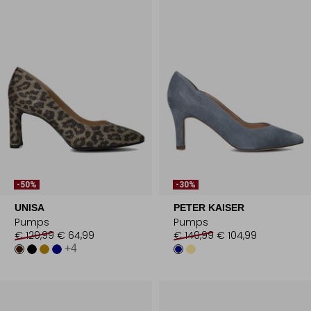
-50%
-30%
UNISA
PETER KAISER
Pumps
Pumps
€ 129,99
€ 64,99
€ 149,99
€ 104,99
+4