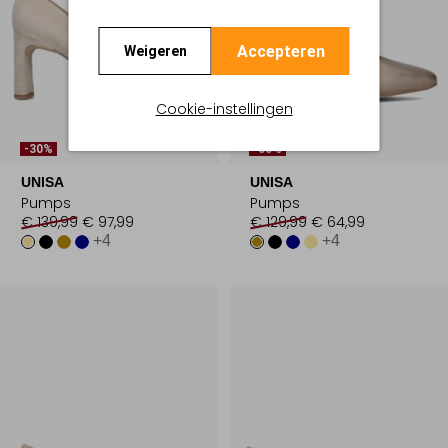
Accepteren
Weigeren
Cookie-instellingen
-30%
-50%
UNISA
UNISA
Pumps
Pumps
€ 139,99
€ 97,99
€ 129,99
€ 64,99
+4
+4