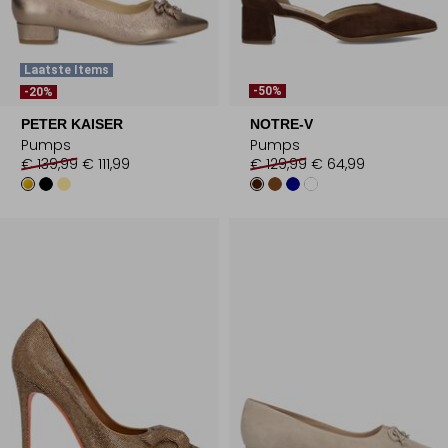
Laatste Items
-50%
-20%
PETER KAISER
NOTRE-V
Pumps
Pumps
€ 139,99
€ 111,99
€ 129,99
€ 64,99