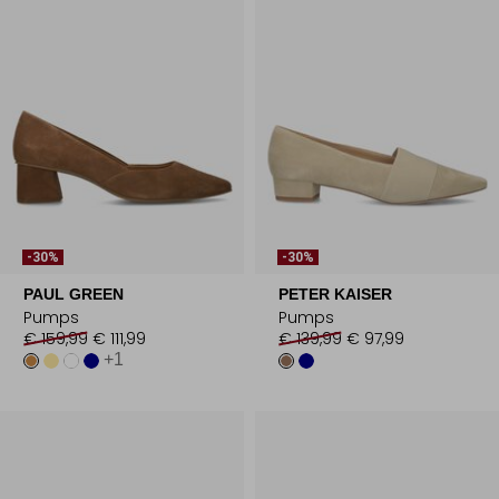
-30%
-30%
PAUL GREEN
PETER KAISER
Pumps
Pumps
€ 159,99
€ 111,99
€ 139,99
€ 97,99
+1