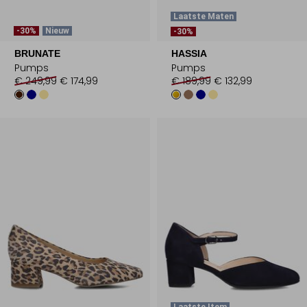
Laatste Maten
-30%
Nieuw
-30%
BRUNATE
HASSIA
Pumps
Pumps
€ 249,99
€ 174,99
€ 189,99
€ 132,99