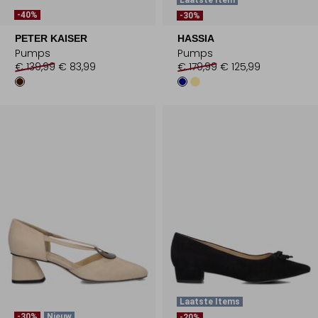
Laatste Item
-40%
-30%
PETER KAISER
HASSIA
Pumps
Pumps
€ 139,99
€ 83,99
€ 179,99
€ 125,99
Laatste Items
-30%
Nieuw
-20%