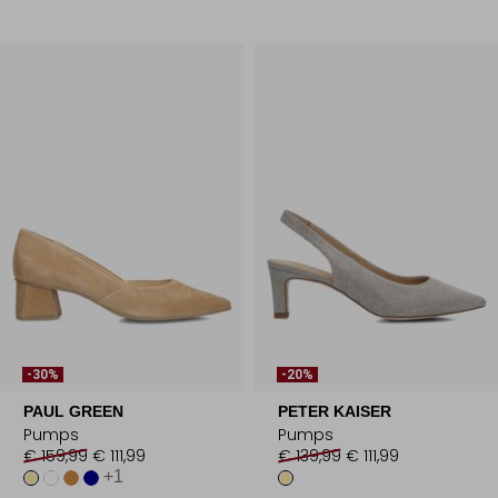
-30%
-20%
PAUL GREEN
PETER KAISER
Pumps
Pumps
€ 159,99
€ 111,99
€ 139,99
€ 111,99
+1