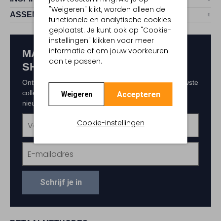
"Weigeren" klikt, worden alleen de
ASSEM
functionele en analytische cookies
geplaatst. Je kunt ook op "Cookie-
instellingen" klikken voor meer
informatie of om jouw voorkeuren
MAAK KANS OP € 150,-
aan te passen.
SHOPTEGOED
Ontvang als eerste exclusieve updates over de nieuwste
collecties, acties en events. Schrijf je in voor de
Accepteren
Weigeren
nieuwsbrief en maak kans op € 150,- shoptegoed.
Cookie-instellingen
Schrijf je in