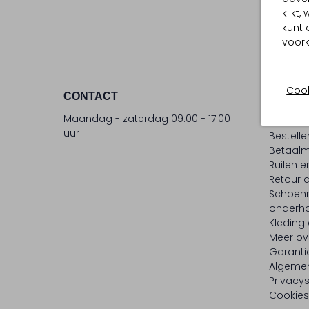
klikt
kunt 
voork
Cook
CONTACT
KLANT
Maandag - zaterdag 09:00 - 17:00
Contac
uur
Bestell
Betaalm
Ruilen e
Retour
Schoen
onderh
Kleding
Meer ov
Garanti
Algeme
Privacy
Cookies