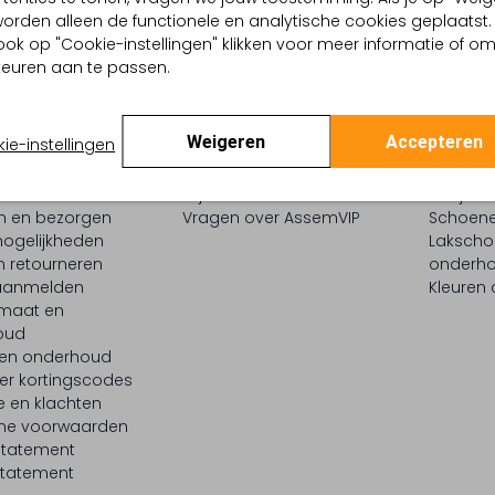
, worden alleen de functionele en analytische cookies geplaatst.
ook op "Cookie-instellingen" klikken voor meer informatie of o
euren aan te passen.
Weigeren
Accepteren
ie-instellingen
ENSERVICE
ASSEMVIP
INSPIR
t
Mijn account
Bekijk al
en en bezorgen
Vragen over AssemVIP
Schoene
ogelijkheden
Laksch
n retourneren
onderh
 aanmelden
Kleuren
maat en
oud
 en onderhoud
er kortingscodes
e en klachten
ne voorwaarden
statement
tatement