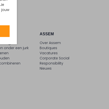
 Je
m jouw
ATIE
ASSEM
le blogs
Over Assem
n onder een jurk
Boutiques
oenen
Vacatures
ouden
Corporate Social
 combineren
Responsibility
Nieuws