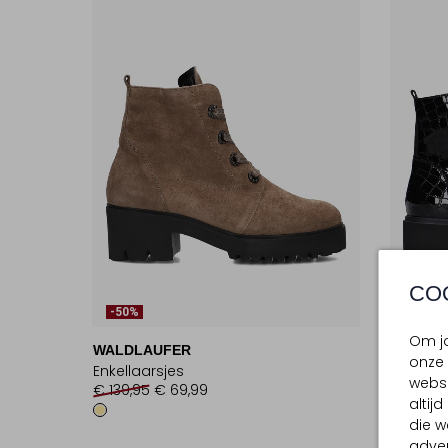
CO
Laatst
-50%
-50%
Om jo
WALDLAUFER
WALDL
onze 
Enkellaarsjes
Enkellaa
websi
€ 139,95
€ 69,99
€ 149,9
altij
die w
adver