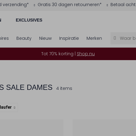
d verzending*
Gratis 30 dagen retourneren*
Betaal acht
N
EXCLUSIVES
ires
Beauty
Nieuw
Inspiratie
Merken
Tot 70% korting |
Shop nu
S SALE DAMES
4 items
laufer