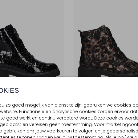
OKIES
e Items
Laatste Maten
-50%
u zo goed mogelijk van dienst te zijn, gebruiken we cookies o
AUFER
WALDLAUFER
website. Functionele en analytische cookies zorgen ervoor dat
rsjes
Enkellaarsjes
te goed werkt en continu verbeterd wordt. Deze cookies word
9
€ 74,99
€ 149,95
€ 74,99
d geplaatst en vereisen geen toestemming. Voor marketingcook
e gebruiken om jouw voorkeuren te volgen en je gepersonalis
tenties te tonen, vragen we jouw toestemming. Als je op "Weig