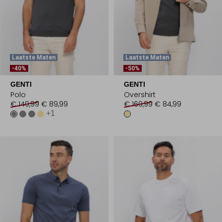
Laatste Maten
Laatste Maten
-40%
-50%
GENTI
GENTI
Polo
Overshirt
€ 149,99
€ 89,99
€ 169,99
€ 84,99
+1