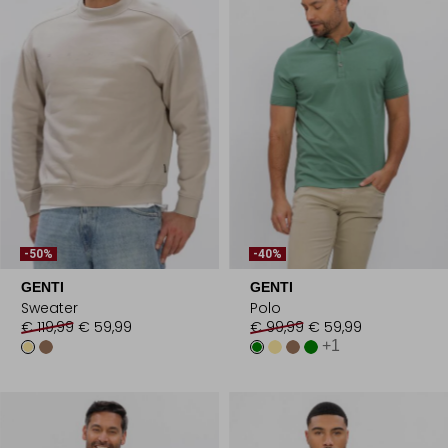
-50%
-40%
GENTI
GENTI
Sweater
Polo
€ 119,99
€ 59,99
€ 99,99
€ 59,99
+1