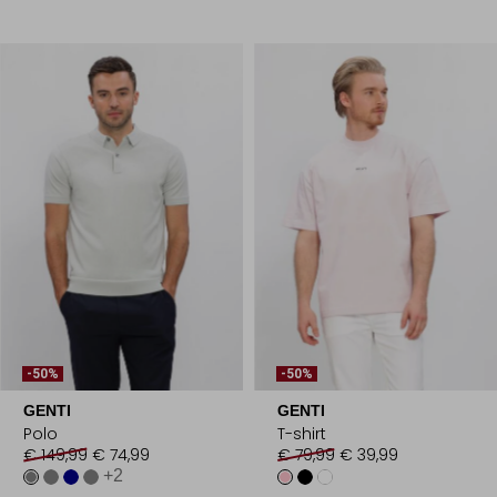
-50%
-50%
GENTI
GENTI
Polo
T-shirt
€ 149,99
€ 74,99
€ 79,99
€ 39,99
+2