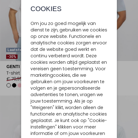
COOKIES
Om jou zo goed mogelijk van
dienst te zijn, gebruiken we cookies
op onze website. Functionele en
analytische cookies zorgen ervoor
dat de website goed werkt en
Laatste Maten
Laatste Items
continu verbeterd wordt. Deze
-30%
-30%
cookies worden altijd geplaatst en
GENTI
GENTI
vereisen geen toestemming. Voor
T-shirt
Polo
marketingcookies, die we
€ 79,99
€ 55,99
€ 159,99
€ 111,99
gebruiken om jouw voorkeuren te
volgen en je gepersonaliseerde
advertenties te tonen, vragen we
jouw toestemming. Als je op
"Weigeren" klikt, worden alleen de
functionele en analytische cookies
geplaatst. Je kunt ook op "Cookie-
instellingen" klikken voor meer
informatie of om jouw voorkeuren