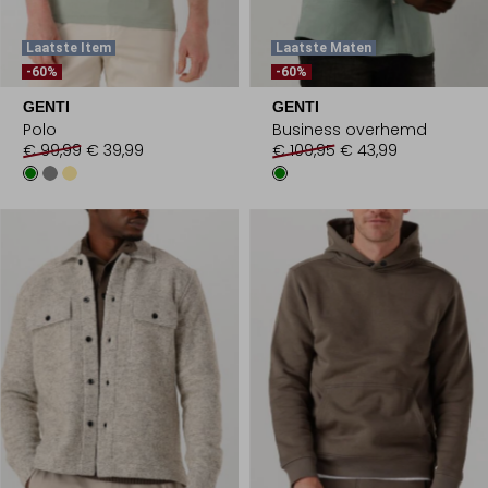
Laatste Item
Laatste Maten
-60%
-60%
GENTI
GENTI
Polo
Business overhemd
€ 99,99
€ 39,99
€ 109,95
€ 43,99