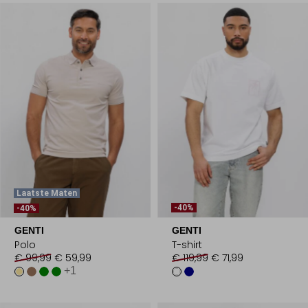
Laatste Maten
-40%
-40%
GENTI
GENTI
Polo
T-shirt
€ 99,99
€ 59,99
€ 119,99
€ 71,99
+1