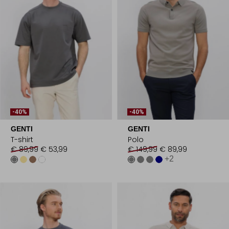
-40%
-40%
GENTI
GENTI
T-shirt
Polo
€ 89,99
€ 53,99
€ 149,99
€ 89,99
+2