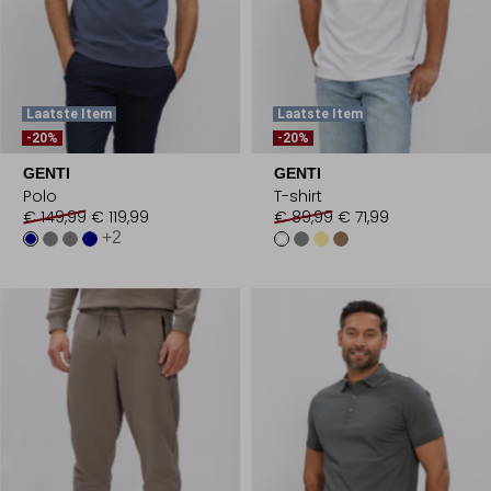
Laatste Item
Laatste Item
-20%
-20%
GENTI
GENTI
Polo
T-shirt
€ 149,99
€ 119,99
€ 89,99
€ 71,99
+2