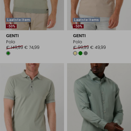
Laatste Item
Laatste Items
-50%
-50%
GENTI
GENTI
Polo
Polo
€ 149,99
€ 74,99
€ 99,99
€ 49,99