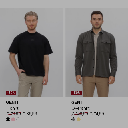
-50%
-50%
GENTI
GENTI
T-shirt
Overshirt
€ 79,99
€ 39,99
€ 149,99
€ 74,99