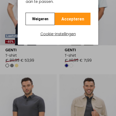
aan te passen.
Accepteren
Weigeren
Cookie-instellingen
Laatste Items
Laatste Maten
-40%
-40%
GENTI
GENTI
T-shirt
T-shirt
€ 89,99
€ 53,99
€ 119,99
€ 71,99