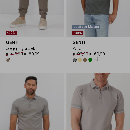
Laatste Maten
-40%
-30%
GENTI
GENTI
Joggingbroek
Polo
€ 149,99
€ 89,99
€ 99,99
€ 69,99
+1