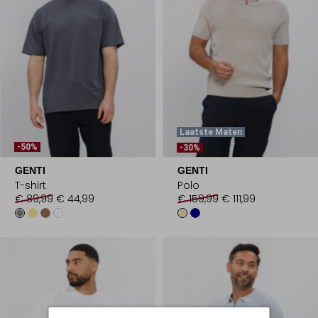
Laatste Maten
-50%
-30%
GENTI
GENTI
T-shirt
Polo
€ 89,99
€ 44,99
€ 159,99
€ 111,99