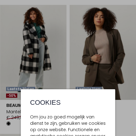
Laatste Maten
Laatste Item
-50%
-50%
COOKIES
BEAUMONT
BEAUMONT
Mantel
Blazer
Om jou zo goed mogelijk van
€ 249,95
€ 124,99
€ 169,95
€ 84,99
dienst te zijn, gebruiken we cookies
op onze website. Functionele en
analytische cookies zorgen ervoor