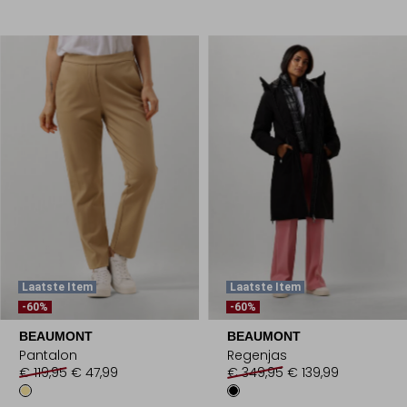
Laatste Item
Laatste Item
-60%
-60%
BEAUMONT
BEAUMONT
Pantalon
Regenjas
€ 119,95
€ 47,99
€ 349,95
€ 139,99