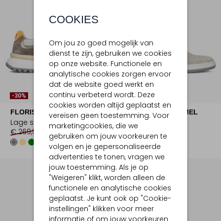
COOKIES
Om jou zo goed mogelijk van
dienst te zijn, gebruiken we cookies
op onze website. Functionele en
analytische cookies zorgen ervoor
dat de website goed werkt en
continu verbeterd wordt. Deze
-30%
-30%
cookies worden altijd geplaatst en
FLORIS VAN BOMMEL
FLORIS VAN BOMMEL
vereisen geen toestemming. Voor
Lage sneakers
Veterschoenen
marketingcookies, die we
€ 269,99
€ 188,99
€ 239,99
€ 167,99
gebruiken om jouw voorkeuren te
volgen en je gepersonaliseerde
advertenties te tonen, vragen we
jouw toestemming. Als je op
"Weigeren" klikt, worden alleen de
functionele en analytische cookies
geplaatst. Je kunt ook op "Cookie-
instellingen" klikken voor meer
informatie of om jouw voorkeuren