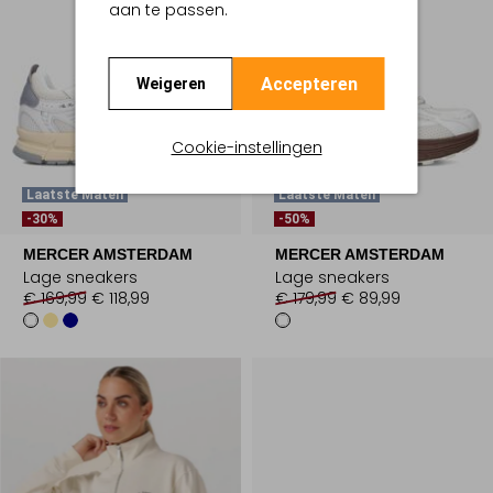
aan te passen.
Accepteren
Weigeren
Cookie-instellingen
Laatste Maten
Laatste Maten
-30%
-50%
MERCER AMSTERDAM
MERCER AMSTERDAM
Lage sneakers
Lage sneakers
€ 169,99
€ 118,99
€ 179,99
€ 89,99