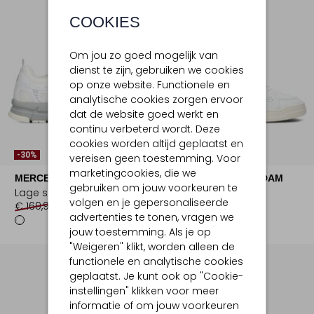
COOKIES
Om jou zo goed mogelijk van
dienst te zijn, gebruiken we cookies
op onze website. Functionele en
analytische cookies zorgen ervoor
dat de website goed werkt en
continu verbeterd wordt. Deze
Laatste Maten
cookies worden altijd geplaatst en
-30%
-50%
vereisen geen toestemming. Voor
marketingcookies, die we
MERCER AMSTERDAM
MERCER AMSTERDAM
gebruiken om jouw voorkeuren te
Lage sneakers
Lage sneakers
volgen en je gepersonaliseerde
€ 169,99
€ 118,99
€ 189,99
€ 94,99
advertenties te tonen, vragen we
jouw toestemming. Als je op
"Weigeren" klikt, worden alleen de
functionele en analytische cookies
geplaatst. Je kunt ook op "Cookie-
instellingen" klikken voor meer
informatie of om jouw voorkeuren