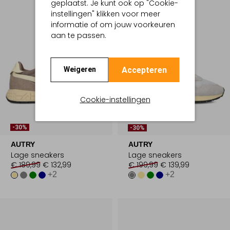
geplaatst. Je kunt ook op "Cookie-
instellingen" klikken voor meer
informatie of om jouw voorkeuren
aan te passen.
Accepteren
Weigeren
Cookie-instellingen
Laatste Item
-30%
-30%
AUTRY
AUTRY
Lage sneakers
Lage sneakers
€ 189,99
€ 132,99
€ 199,99
€ 139,99
+2
+2