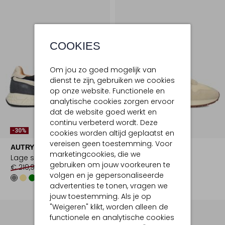
COOKIES
Om jou zo goed mogelijk van
dienst te zijn, gebruiken we cookies
op onze website. Functionele en
analytische cookies zorgen ervoor
dat de website goed werkt en
continu verbeterd wordt. Deze
-30%
-30%
cookies worden altijd geplaatst en
vereisen geen toestemming. Voor
AUTRY
AUTRY
marketingcookies, die we
Lage sneakers
Lage sneakers
gebruiken om jouw voorkeuren te
€ 219,99
€ 153,99
€ 219,99
€ 153,99
volgen en je gepersonaliseerde
+2
+2
advertenties te tonen, vragen we
jouw toestemming. Als je op
"Weigeren" klikt, worden alleen de
functionele en analytische cookies