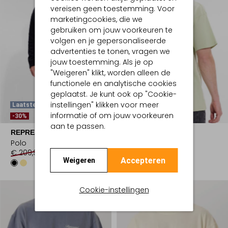
vereisen geen toestemming. Voor
marketingcookies, die we
gebruiken om jouw voorkeuren te
volgen en je gepersonaliseerde
advertenties te tonen, vragen we
jouw toestemming. Als je op
"Weigeren" klikt, worden alleen de
functionele en analytische cookies
geplaatst. Je kunt ook op "Cookie-
instellingen" klikken voor meer
Laatste Maten
Laatste Items
informatie of om jouw voorkeuren
-30%
aan te passen.
REPRESENT
REPRESENT
Polo
T-shirt
€ 209,99
€ 146,99
€ 125,00
Accepteren
Weigeren
Cookie-instellingen