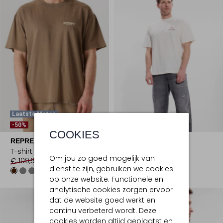
Laatste Maten
-50%
COOKIES
REPRESENT
REPRESENT
T-shirt
T-shirt
Om jou zo goed mogelijk van
€ 109,99
€ 54,99
€ 115,00
dienst te zijn, gebruiken we cookies
op onze website. Functionele en
analytische cookies zorgen ervoor
dat de website goed werkt en
continu verbeterd wordt. Deze
cookies worden altijd geplaatst en