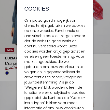
COOKIES
Om jou zo goed mogelijk van
dienst te zijn, gebruiken we cookies
op onze website. Functionele en
analytische cookies zorgen ervoor
dat de website goed werkt en
continu verbeterd wordt. Deze
-50%
-50%
cookies worden altijd geplaatst en
vereisen geen toestemming. Voor
LUISA CERANO
LUISA CERANO
marketingcookies, die we
Midi jurk
Mini jurk
gebruiken om jouw voorkeuren te
€ 400,00
€ 199,99
€ 500,00
€ 249,99
volgen en je gepersonaliseerde
advertenties te tonen, vragen we
jouw toestemming. Als je op
"Weigeren" klikt, worden alleen de
functionele en analytische cookies
geplaatst. Je kunt ook op "Cookie-
instellingen" klikken voor meer
informatie of om jouw voorkeuren