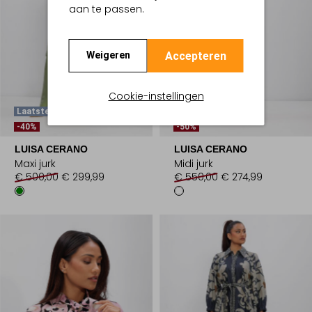
aan te passen.
Accepteren
Weigeren
Cookie-instellingen
Laatste Items
Laatste Items
-40%
-50%
LUISA CERANO
LUISA CERANO
Maxi jurk
Midi jurk
€ 500,00
€ 299,99
€ 550,00
€ 274,99