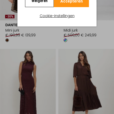
Accepteren
Weigeren
Cookie-instellingen
-30%
-50%
DANTE6
LUISA CERANO
Mini jurk
Midi jurk
€ 199,99
€ 139,99
€ 500,00
€ 249,99