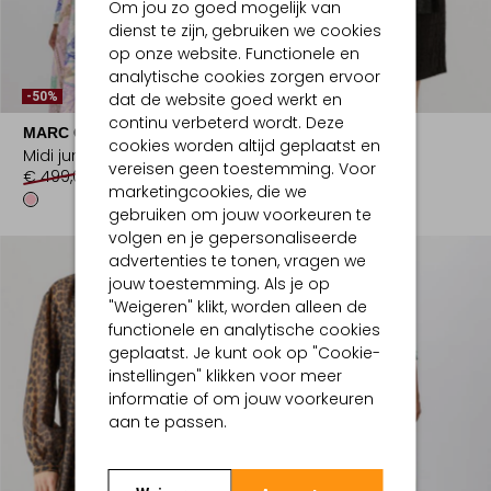
Om jou zo goed mogelijk van
dienst te zijn, gebruiken we cookies
op onze website. Functionele en
analytische cookies zorgen ervoor
dat de website goed werkt en
-50%
-60%
continu verbeterd wordt. Deze
MARC CAIN COLLECTION
DANTE6
cookies worden altijd geplaatst en
Midi jurk
Mini jurk
vereisen geen toestemming. Voor
€ 499,00
€ 249,99
€ 229,99
€ 91,99
marketingcookies, die we
gebruiken om jouw voorkeuren te
volgen en je gepersonaliseerde
advertenties te tonen, vragen we
jouw toestemming. Als je op
"Weigeren" klikt, worden alleen de
functionele en analytische cookies
geplaatst. Je kunt ook op "Cookie-
instellingen" klikken voor meer
informatie of om jouw voorkeuren
aan te passen.