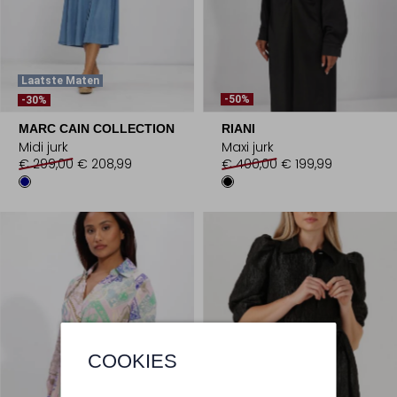
Laatste Maten
-50%
-30%
MARC CAIN COLLECTION
RIANI
Midi jurk
Maxi jurk
€ 299,00
€ 208,99
€ 400,00
€ 199,99
COOKIES