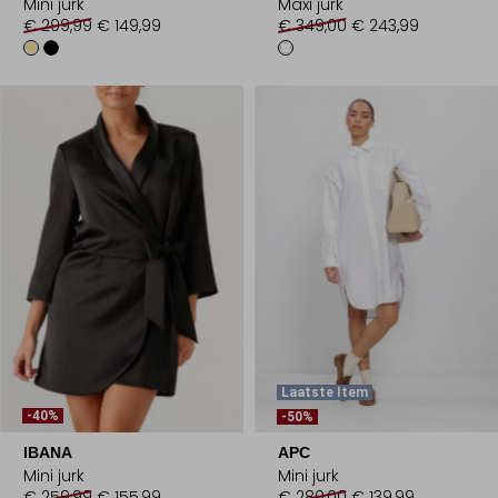
Mini jurk
Maxi jurk
€ 299,99
€ 149,99
€ 349,00
€ 243,99
Laatste Item
-40%
-50%
IBANA
APC
Mini jurk
Mini jurk
€ 259,99
€ 155,99
€ 280,00
€ 139,99