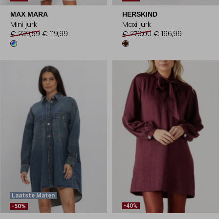
MAX MARA
HERSKIND
Mini jurk
Maxi jurk
€ 239,99
€ 119,99
€ 279,00
€ 166,99
Laatste Maten
-40%
-50%