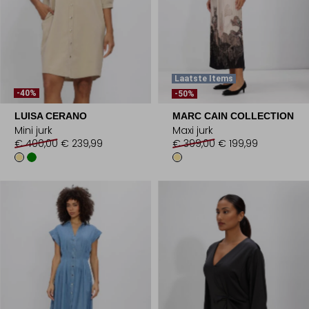
Laatste Items
-40%
-50%
LUISA CERANO
MARC CAIN COLLECTION
Mini jurk
Maxi jurk
€ 400,00
€ 239,99
€ 399,00
€ 199,99