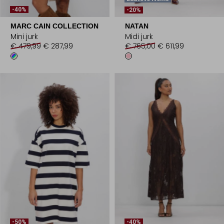
-40%
-20%
MARC CAIN COLLECTION
NATAN
Mini jurk
Midi jurk
€ 479,99
€ 287,99
€ 765,00
€ 611,99
-50%
-40%