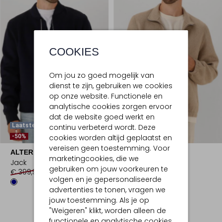
COOKIES
Om jou zo goed mogelijk van
dienst te zijn, gebruiken we cookies
op onze website. Functionele en
analytische cookies zorgen ervoor
dat de website goed werkt en
Laatste Item
Laatste Item
continu verbeterd wordt. Deze
-50%
-50%
cookies worden altijd geplaatst en
vereisen geen toestemming. Voor
ALTER EGO
ALTER EGO
marketingcookies, die we
Jack
Jack
gebruiken om jouw voorkeuren te
€ 399,99
€ 199,99
€ 450,00
€ 224,99
volgen en je gepersonaliseerde
advertenties te tonen, vragen we
jouw toestemming. Als je op
"Weigeren" klikt, worden alleen de
functionele en analytische cookies