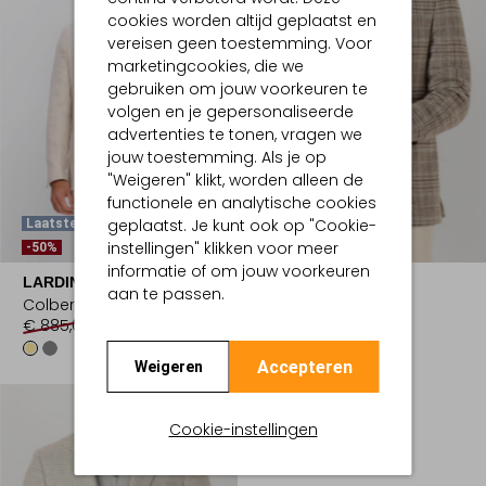
cookies worden altijd geplaatst en
vereisen geen toestemming. Voor
marketingcookies, die we
gebruiken om jouw voorkeuren te
volgen en je gepersonaliseerde
advertenties te tonen, vragen we
jouw toestemming. Als je op
"Weigeren" klikt, worden alleen de
functionele en analytische cookies
geplaatst. Je kunt ook op "Cookie-
Laatste Items
Laatste Items
instellingen" klikken voor meer
-50%
-50%
informatie of om jouw voorkeuren
LARDINI
LARDINI
aan te passen.
Colbert
Colbert
€ 885,00
€ 442,99
€ 975,00
€ 487,99
Accepteren
Weigeren
Cookie-instellingen