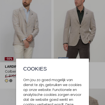
-50%
Nieuw
LARDINI
LARDINI
COOKIES
Colbert
Colbert
€ 870,00
€ 434,99
€ 949,99
Om jou zo goed mogelijk van
dienst te zijn, gebruiken we cookies
op onze website. Functionele en
analytische cookies zorgen ervoor
dat de website goed werkt en
continu verbeterd wordt. Deze