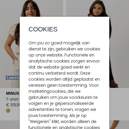
COOKIES
Om jou zo goed mogelijk van
dienst te zijn, gebruiken we cookies
op onze website. Functionele en
analytische cookies zorgen ervoor
dat de website goed werkt en
continu verbeterd wordt. Deze
Laatste Maten
cookies worden altijd geplaatst en
-30%
vereisen geen toestemming. Voor
marketingcookies, die we
MINUS
MINUS
gebruiken om jouw voorkeuren te
T-shirt
Mini jurk
volgen en je gepersonaliseerde
€ 59,95
€ 99,99
€ 69,99
advertenties te tonen, vragen we
jouw toestemming. Als je op
"Weigeren" klikt, worden alleen de
functionele en analytische cookies