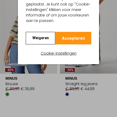
geplaatst. Je kunt ook op "Cookie-
instellingen" klikken voor meer
informatie of om jouw voorkeuren
aan te passen.
Accepteren
Weigeren
Cookie-instellingen
Laatste Item
Laatste Item
-60%
-50%
MINUS
MINUS
Blouse
Straight leg jeans
€ 89,95
€ 35,99
€ 89,95
€ 44,99