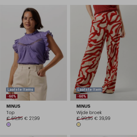
Laatste Items
Laatste Item
-60%
-60%
MINUS
MINUS
Top
Wijde broek
€ 69,95
€ 27,99
€ 99,95
€ 39,99