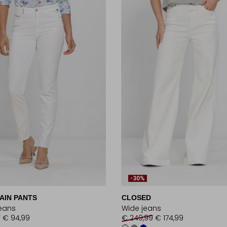
-30%
AIN PANTS
CLOSED
jeans
Wide jeans
9
€ 94,99
€ 249,99
€ 174,99