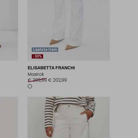
Laatste Item
-30%
ELISABETTA FRANCHI
Maxirok
€ 289,99
€ 202,99