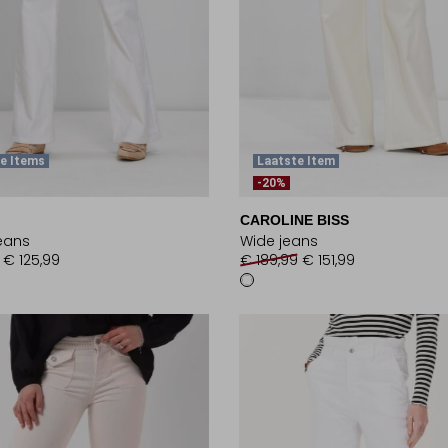
e Items
Laatste Item
-20%
CAROLINE BISS
jeans
Wide jeans
€ 125,99
€ 189,99
€ 151,99