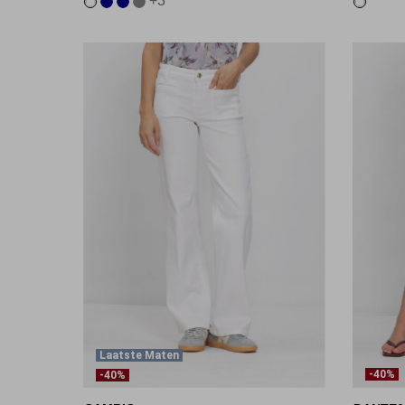
+3
Laatste Maten
-40%
-40%