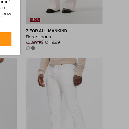
eren"
 Je
m jouw
-50%
7 FOR ALL MANKIND
Flared jeans
€ 239,99
€ 119,99