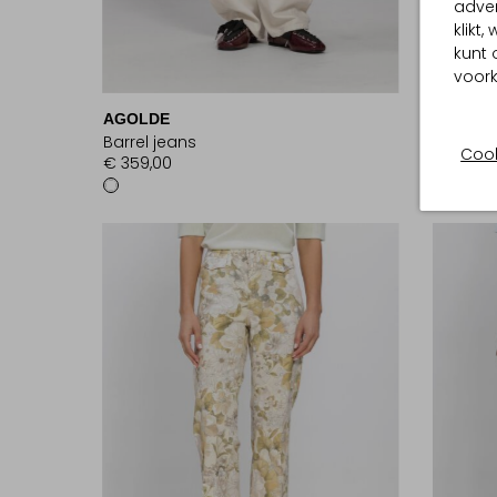
adver
klikt
kunt 
Laatst
voork
AGOLDE
CLOSE
Barrel jeans
Short
Cook
€ 359,00
€ 179,99