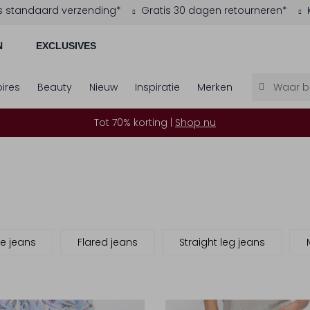
s standaard verzending*
Gratis 30 dagen retourneren*
N
EXCLUSIVES
ires
Beauty
Nieuw
Inspiratie
Merken
Tot 70% korting |
Shop nu
e jeans
Flared jeans
Straight leg jeans