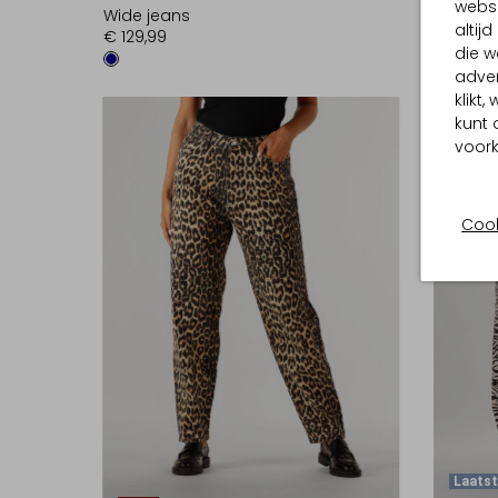
websi
Wide jeans
Skorts
altij
€ 129,99
€ 109,9
die w
adver
klikt
kunt 
voork
Cook
Laatst