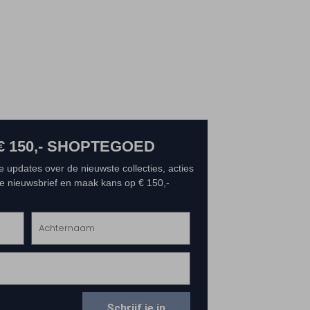
€ 150,- SHOPTEGOED
e updates over de nieuwste collecties, acties
 de nieuwsbrief en maak kans op € 150,-
Schrijf je in