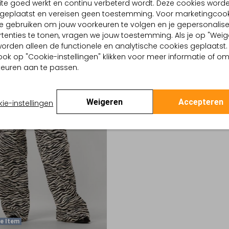
te goed werkt en continu verbeterd wordt. Deze cookies word
Wide jeans
d geplaatst en vereisen geen toestemming. Voor marketingcook
9
€ 129,99
e gebruiken om jouw voorkeuren te volgen en je gepersonalis
tenties te tonen, vragen we jouw toestemming. Als je op "Weig
, worden alleen de functionele en analytische cookies geplaatst.
ook op "Cookie-instellingen" klikken voor meer informatie of o
euren aan te passen.
Weigeren
Accepteren
ie-instellingen
e Item