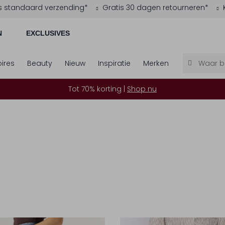
s standaard verzending*
Gratis 30 dagen retourneren*
N
EXCLUSIVES
ires
Beauty
Nieuw
Inspiratie
Merken
Tot 70% korting |
Shop nu