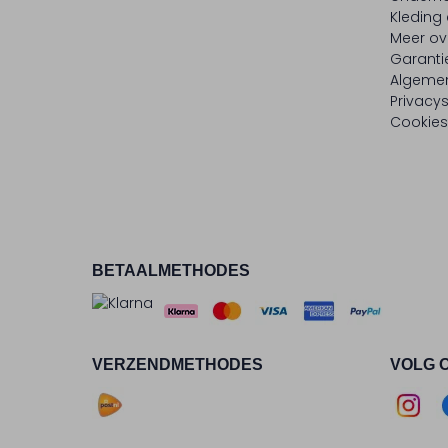
Kleding
Meer ov
Garanti
Algeme
Privacy
Cookies
BETAALMETHODES
VERZENDMETHODES
VOLG 
Asse