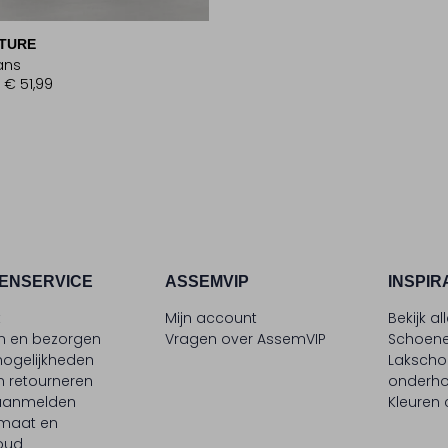
TURE
ans
€ 51,99
ENSERVICE
ASSEMVIP
INSPIR
t
Mijn account
Bekijk al
en en bezorgen
Vragen over AssemVIP
Schoene
ogelijkheden
Laksch
n retourneren
onderh
 aanmelden
Kleuren
maat en
oud