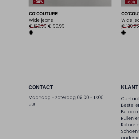
-30%
-60%
CO'COUTURE
CO'COU
Wide jeans
Wide je
€ 129,99
€ 90,99
€ 129,95
CONTACT
KLANT
Maandag - zaterdag 09:00 - 17:00
Contac
uur
Bestell
Betaalm
Ruilen e
Retour
Schoen
onderh