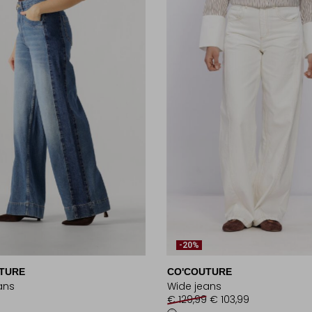
-20%
TURE
CO'COUTURE
ans
Wide jeans
€ 129,99
€ 103,99