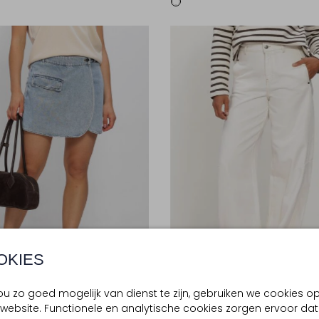
OKIES
te Maten
Nieuw
u zo goed mogelijk van dienst te zijn, gebruiken we cookies o
website. Functionele en analytische cookies zorgen ervoor dat
TURE
CO'COUTURE