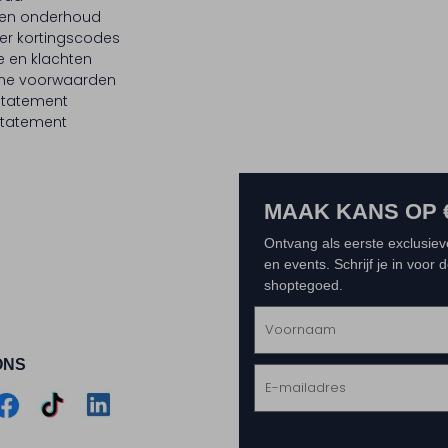
 en onderhoud
er kortingscodes
e en klachten
ne voorwaarden
statement
tatement
MAAK KANS OP 
Ontvang als eerste exclusiev
en events. Schrijf je in voor
shoptegoed.
ONS
m
Assem
Assem
Assem