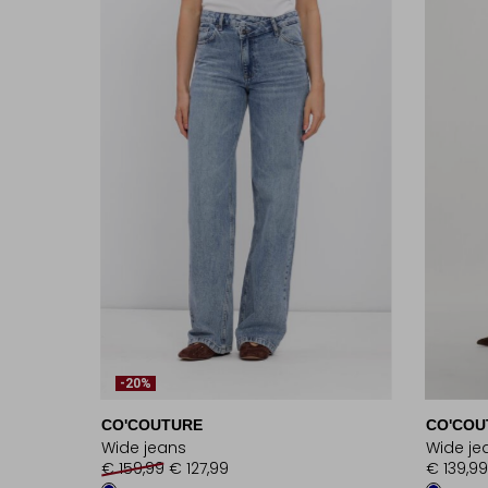
-20%
CO'COUTURE
CO'COU
Wide jeans
Wide je
€ 159,99
€ 127,99
€ 139,99