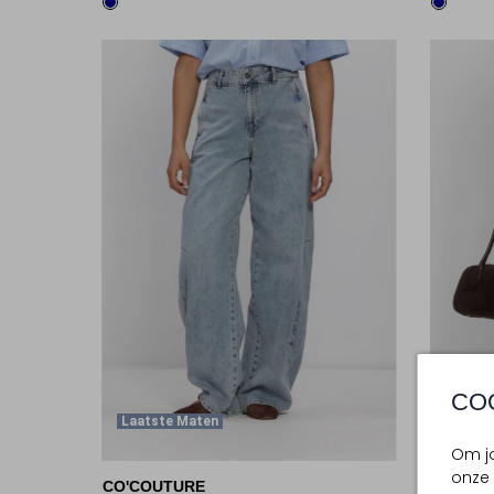
CO
Laatste Maten
Laats
Om jo
onze 
CO'COUTURE
CO'COU