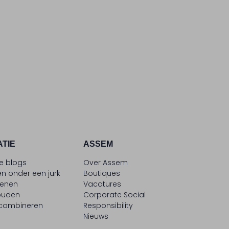
ATIE
ASSEM
le blogs
Over Assem
n onder een jurk
Boutiques
oenen
Vacatures
ouden
Corporate Social
 combineren
Responsibility
Nieuws