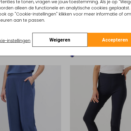
tenties te tonen, vragen we jouw toestemming. Als je op "Weig
, worden alleen de functionele en analytische cookies geplaatst.
ook op "Cookie-instellingen" klikken voor meer informatie of o
euren aan te passen.
UX
LES DEUX
Weigeren
Accepteren
ie-instellingen
broeken
Pantalon
€ 129,99