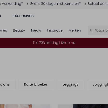
d verzending*
Gratis 30 dagen retourneren*
Betaal acht
N
EXCLUSIVES
ires
Beauty
Nieuw
Inspiratie
Merken
Tot 70% korting |
Shop nu
alons
Korte broeken
Leggings
Jogging