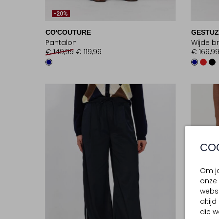
-20%
CO'COUTURE
GESTUZ
Pantalon
Wijde b
€ 149,99
€ 119,99
€ 169,9
CO
Om jo
onze 
websi
altij
die w