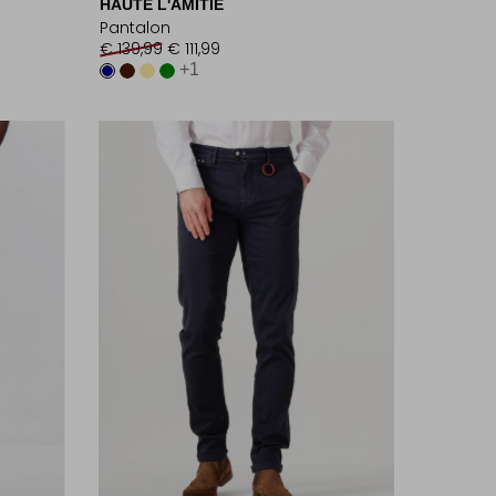
HAUTE L'AMITIÉ
Pantalon
€ 139,99
€ 111,99
+1