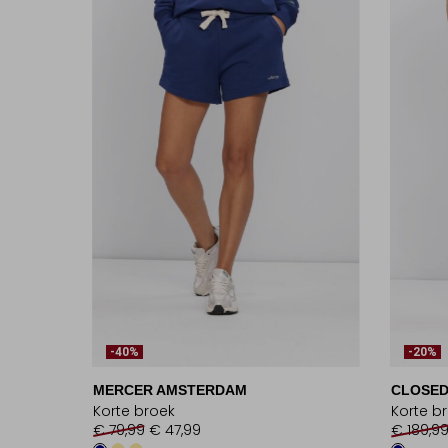
-40%
-20%
MERCER AMSTERDAM
CLOSE
Korte broek
Korte b
€ 79,99
€ 47,99
€ 189,9