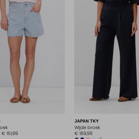
D
JAPAN TKY
roek
Wijde broek
9
€ 151,99
€ 169,99