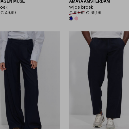
AGEN MUSE
AMAYA AMSTERDAM
roek
Wijde broek
€ 49,99
€ 99,99
€ 69,99