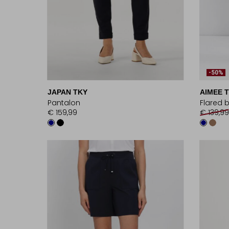
-50%
JAPAN TKY
AIMEE 
Pantalon
Flared 
€ 159,99
€ 139,99