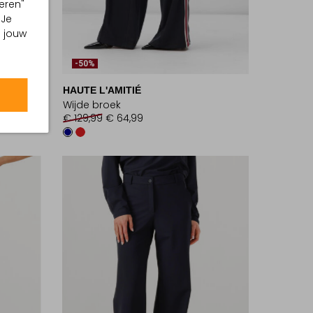
eren"
 Je
m jouw
-50%
HAUTE L'AMITIÉ
Wijde broek
€ 129,99
€ 64,99