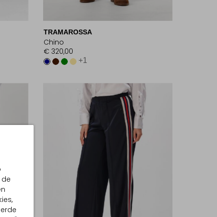
TRAMAROSSA
Chino
€ 320,00
+1
p
 de
en
ies,
eerde