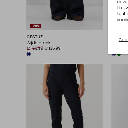
adver
klikt
kunt 
voork
-20%
GESTUZ
LES DE
Cook
Wijde broek
Lange 
€ 169,99
€ 135,99
€ 99,99