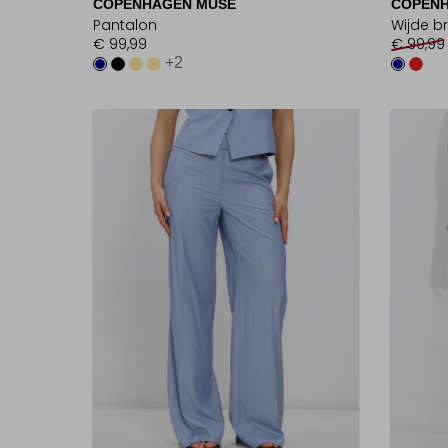
COPENHAGEN MUSE
COPENH
Pantalon
Wijde b
€ 99,99
€ 99,99
+2