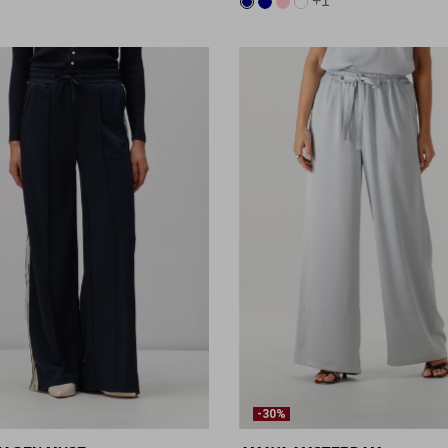
+1
-30%