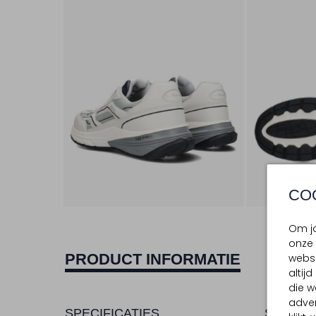
CO
Om jo
onze 
PRODUCT INFORMATIE
websi
altij
die w
adver
SPECIFICATIES
SAMENS