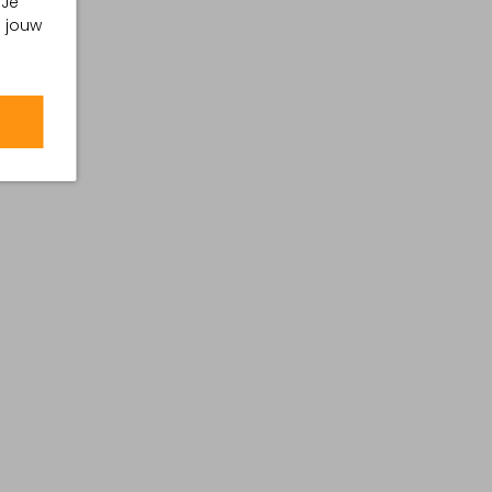
 Je
m jouw