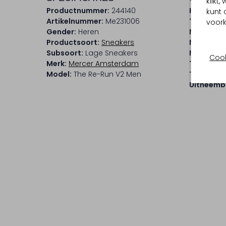
klikt
Productnummer:
244140
Kleur:
Wit
kunt 
Artikelnummer:
Me231006
Trends:
S
voork
Gender:
Heren
Materiaal
Productsoort:
Sneakers
Materiaal
Subsoort:
Lage Sneakers
Materiaal
Cook
Merk:
Mercer Amsterdam
Type sluit
Model:
The Re-Run V2 Men
Type neus
Uitneemb