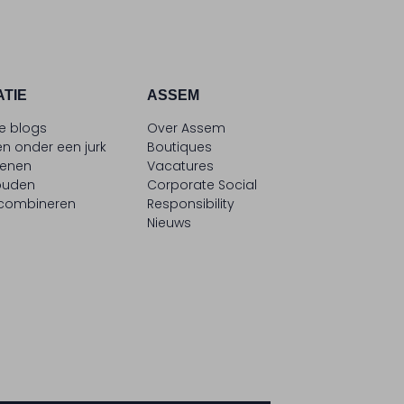
ATIE
ASSEM
le blogs
Over Assem
n onder een jurk
Boutiques
oenen
Vacatures
ouden
Corporate Social
 combineren
Responsibility
Nieuws