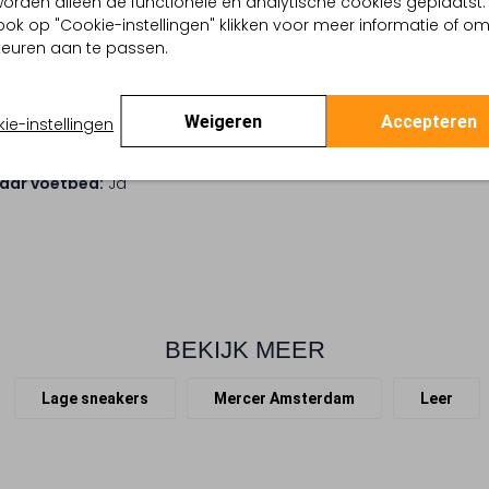
, worden alleen de functionele en analytische cookies geplaatst.
ook op "Cookie-instellingen" klikken voor meer informatie of o
port
euren aan te passen.
 buitenkant:
Leer
 binnenkant:
Textiel
 zool:
Rubber
Weigeren
Accepteren
ie-instellingen
ing:
Veter
:
Ronde Neus
aar voetbed:
Ja
BEKIJK MEER
Lage sneakers
Mercer Amsterdam
Leer