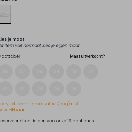
Kies je maat:
Dit item valt normaal, kies je eigen maat
Maattabel
Maat uitverkocht?
36
37
38
39
40
41
42
43
44
45
46
Sorry, dit item is momenteel (nog) niet
beschikbaar.
Reserveer direct in een van onze 19 boutiques