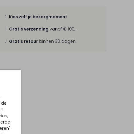
Kies zelf je bezorgmoment
Gratis verzending
vanaf € 100,-
Gratis retour
binnen 30 dagen
p
 de
en
ies,
eerde
eren"