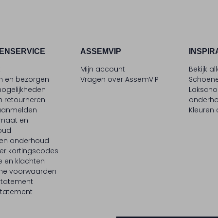
ENSERVICE
ASSEMVIP
INSPIR
t
Mijn account
Bekijk al
en en bezorgen
Vragen over AssemVIP
Schoene
ogelijkheden
Laksch
n retourneren
onderh
 aanmelden
Kleuren
maat en
oud
 en onderhoud
er kortingscodes
e en klachten
ne voorwaarden
statement
tatement