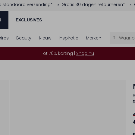
s standaard verzending*
Gratis 30 dagen retourneren*
N
EXCLUSIVES
ires
Beauty
Nieuw
Inspiratie
Merken
Tot 70% korting |
Shop nu