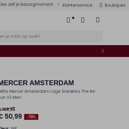
Kies zelf je bezorgmoment
Klantenservice
Boutiques
MERCER AMSTERDAM
Witte Mercer Amsterdam Lage Sneakers The Re-
Run V2 Men
€ 169,95
€ 50,99
-70%
Kleur:
Wit