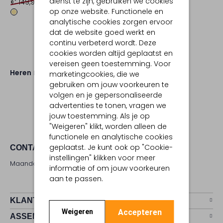
dienst te zijn, gebruiken we cookies
€ 149,99
€ 104,99
op onze website. Functionele en
analytische cookies zorgen ervoor
dat de website goed werkt en
continu verbeterd wordt. Deze
cookies worden altijd geplaatst en
vereisen geen toestemming. Voor
Heren
Schoenen
Slippers
marketingcookies, die we
gebruiken om jouw voorkeuren te
volgen en je gepersonaliseerde
advertenties te tonen, vragen we
jouw toestemming. Als je op
"Weigeren" klikt, worden alleen de
functionele en analytische cookies
geplaatst. Je kunt ook op "Cookie-
CONTACT
instellingen" klikken voor meer
Maandag - zaterdag 09:00 - 17:00 uur
informatie of om jouw voorkeuren
aan te passen.
KLANTENSERVICE
Accepteren
Weigeren
ASSEMVIP