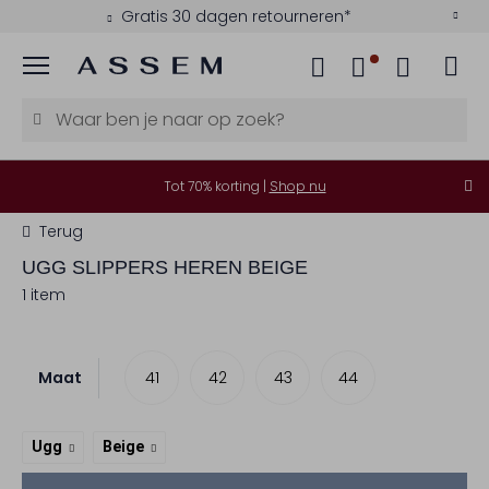
Gratis 30 dagen retourneren*
Menu
Tot 70% korting |
Shop nu
Terug
UGG
SLIPPERS HEREN BEIGE
1 item
Maat
41
42
43
44
Ugg
Beige