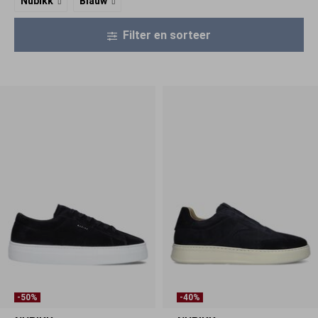
Nubikk
Blauw
Filter en sorteer
-50%
-40%