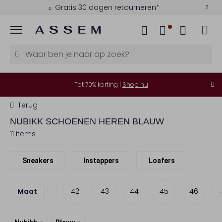
Gratis 30 dagen retourneren*
Menu
Tot 70% korting |
Shop nu
Terug
NUBIKK
SCHOENEN HEREN BLAUW
11 items
Sneakers
Instappers
Loafers
Maat
40
41
42
43
44
45
46