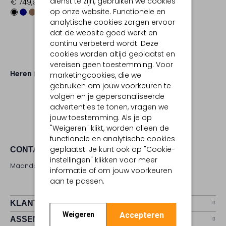
dienst te zijn, gebruiken we cookies
€ 749,99
op onze website. Functionele en
analytische cookies zorgen ervoor
dat de website goed werkt en
continu verbeterd wordt. Deze
cookies worden altijd geplaatst en
vereisen geen toestemming. Voor
Heren
Schoenen
Instappers
marketingcookies, die we
gebruiken om jouw voorkeuren te
volgen en je gepersonaliseerde
advertenties te tonen, vragen we
jouw toestemming. Als je op
"Weigeren" klikt, worden alleen de
functionele en analytische cookies
geplaatst. Je kunt ook op "Cookie-
CONTACT
instellingen" klikken voor meer
Maandag - zaterdag 09:00 - 17:00 uur
informatie of om jouw voorkeuren
aan te passen.
KLANTENSERVICE
Accepteren
Weigeren
ASSEMVIP