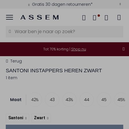
Gratis 30 dagen retourneren*
Menu
Tot 70% korting |
Shop nu
Terug
SANTONI
INSTAPPERS HEREN ZWART
1 item
Maat
41
42
42½
43
43½
44
45
45½
Santoni
Zwart