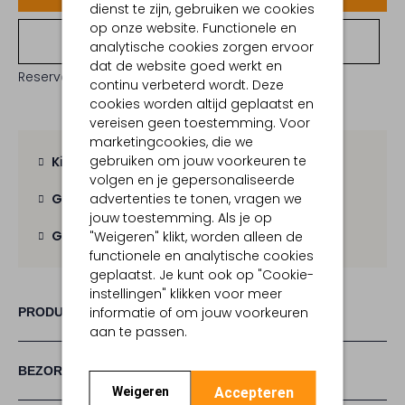
dienst te zijn, gebruiken we cookies
op onze website. Functionele en
Bekijk winkelvoorraad
analytische cookies zorgen ervoor
dat de website goed werkt en
Reserveer direct in een van onze 19 boutiques
continu verbeterd wordt. Deze
cookies worden altijd geplaatst en
vereisen geen toestemming. Voor
marketingcookies, die we
gebruiken om jouw voorkeuren te
Kies zelf je bezorgmoment
volgen en je gepersonaliseerde
advertenties te tonen, vragen we
Gratis verzending
vanaf € 100,-
jouw toestemming. Als je op
Gratis retour
binnen 30 dagen
"Weigeren" klikt, worden alleen de
functionele en analytische cookies
geplaatst. Je kunt ook op "Cookie-
instellingen" klikken voor meer
informatie of om jouw voorkeuren
PRODUCT INFORMATIE
aan te passen.
BEZORGEN & RETOURNEREN
Accepteren
Weigeren