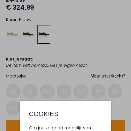
€ 649,99
€ 324,99
Kleur:
Blauw
Kies je maat:
Dit item valt normaal, kies je eigen maat
Maattabel
Maat uitverkocht?
41
42
42,5
43
43,5
44
45
45,5
46
47
48
49
COOKIES
Voeg toe
Om jou zo goed mogelijk van