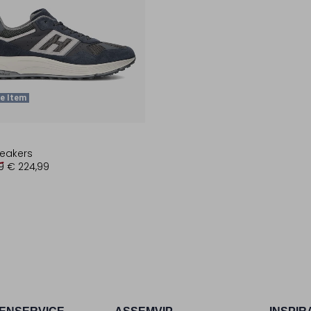
e Item
eakers
9
€ 224,99