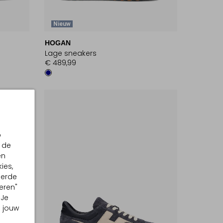
Nieuw
HOGAN
Lage sneakers
€ 489,99
p
 de
en
ies,
eerde
eren"
 Je
m jouw