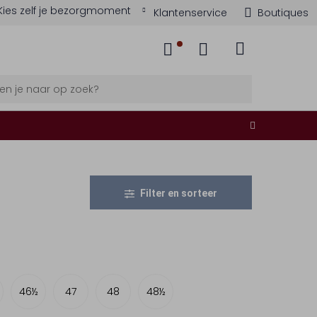
Kies zelf je bezorgmoment
Klantenservice
Boutiques
Filter en sorteer
46½
47
48
48½