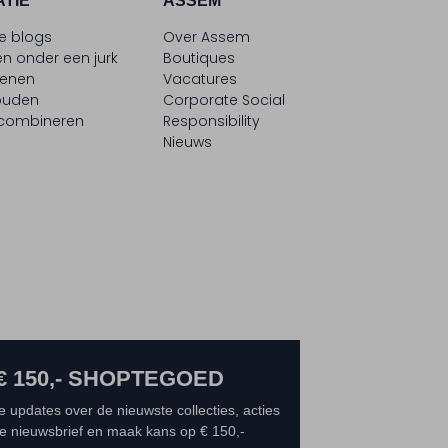
ATIE
ASSEM
le blogs
Over Assem
n onder een jurk
Boutiques
oenen
Vacatures
ouden
Corporate Social
 combineren
Responsibility
Nieuws
€ 150,- SHOPTEGOED
e updates over de nieuwste collecties, acties
 de nieuwsbrief en maak kans op € 150,-