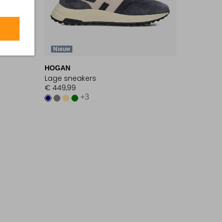
Nieuw
HOGAN
Lage sneakers
€ 449,99
+3