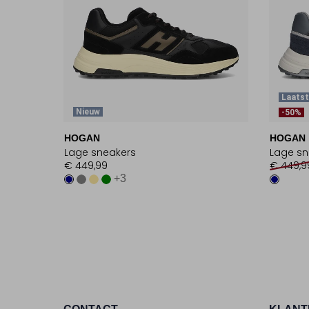
Laatst
Nieuw
-50%
HOGAN
HOGAN
Lage sneakers
Lage sn
€ 449,99
€ 449,9
+3