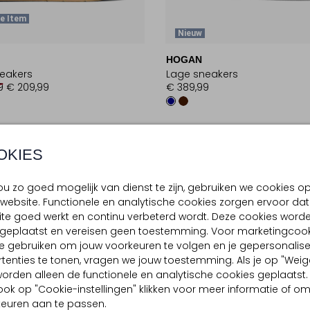
e Item
Nieuw
HOGAN
eakers
Lage sneakers
9
€ 209,99
€ 389,99
OKIES
u zo goed mogelijk van dienst te zijn, gebruiken we cookies o
website. Functionele en analytische cookies zorgen ervoor dat
te goed werkt en continu verbeterd wordt. Deze cookies word
d geplaatst en vereisen geen toestemming. Voor marketingcook
e gebruiken om jouw voorkeuren te volgen en je gepersonalis
tenties te tonen, vragen we jouw toestemming. Als je op "Weig
, worden alleen de functionele en analytische cookies geplaatst.
ook op "Cookie-instellingen" klikken voor meer informatie of o
euren aan te passen.