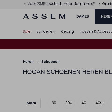
Voor 23:59 besteld, maandag in huis*
Grati
DAMES
HERE
Sale
Schoenen
Kleding
Tassen & Accesso
Heren
Schoenen
HOGAN
SCHOENEN HEREN B
Maat
39
39½
40
40½