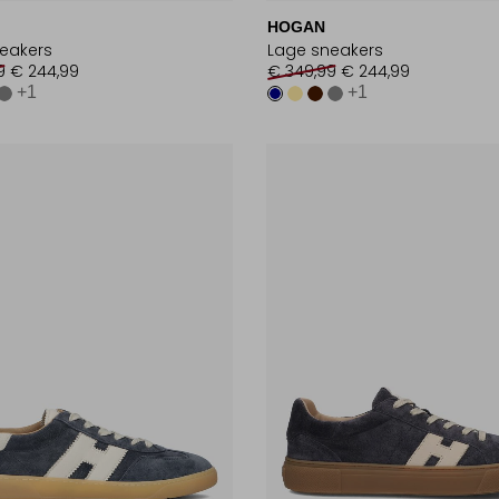
HOGAN
eakers
Lage sneakers
9
€ 244,99
€ 349,99
€ 244,99
+1
+1