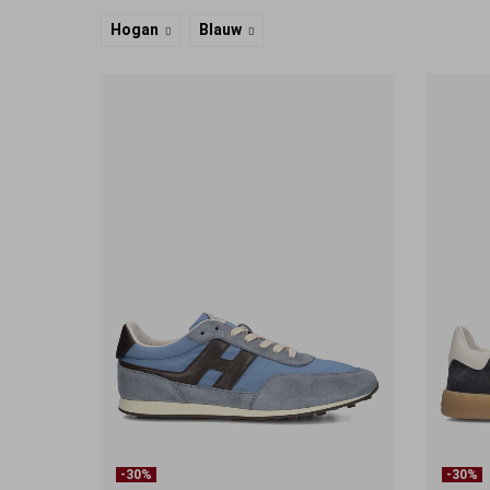
Hogan
Blauw
-30%
-30%