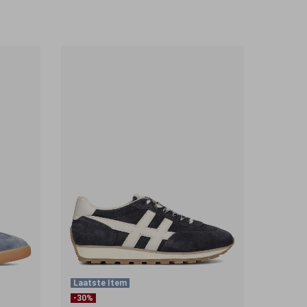
Laatste Item
-30%