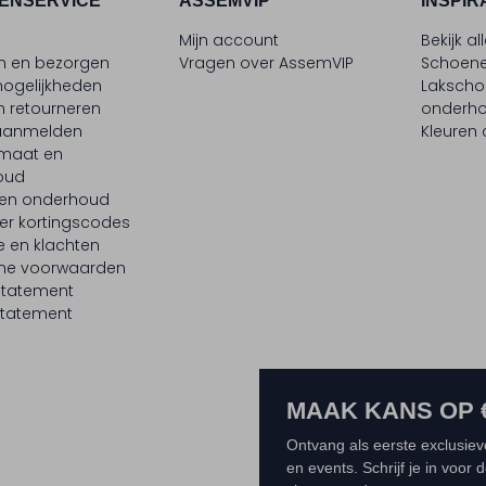
ENSERVICE
ASSEMVIP
INSPIR
t
Mijn account
Bekijk al
en en bezorgen
Vragen over AssemVIP
Schoene
ogelijkheden
Laksch
n retourneren
onderh
 aanmelden
Kleuren
maat en
oud
 en onderhoud
er kortingscodes
e en klachten
ne voorwaarden
statement
tatement
MAAK KANS OP 
Ontvang als eerste exclusiev
en events. Schrijf je in voor