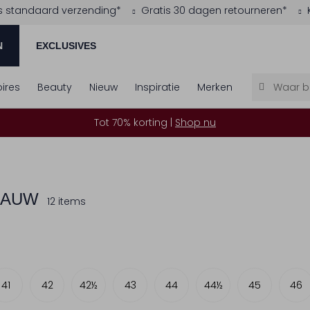
s standaard verzending*
Gratis 30 dagen retourneren*
N
EXCLUSIVES
ires
Beauty
Nieuw
Inspiratie
Merken
Tot 70% korting |
Shop nu
LAUW
12 items
41
42
42½
43
44
44½
45
46