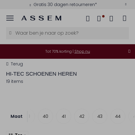
Gratis 30 dagen retourneren*
Menu
Tot 70% korting |
Shop nu
Terug
HI-TEC
SCHOENEN HEREN
19 items
Maat
37
38
40
41
42
43
44