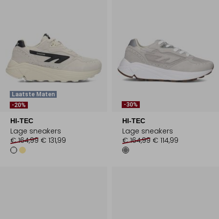
Laatste Maten
-30%
-20%
HI-TEC
HI-TEC
Lage sneakers
Lage sneakers
€ 164,99
€ 131,99
€ 164,99
€ 114,99