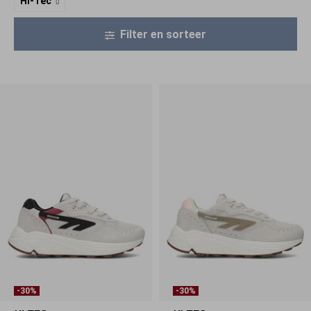
Hi-Tec
Filter en sorteer
-30%
-30%