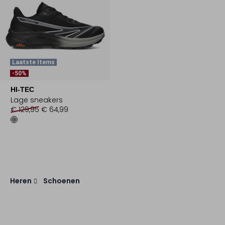
Laatste Items
-50%
HI-TEC
Lage sneakers
€ 129,95
€ 64,99
Heren
Schoenen