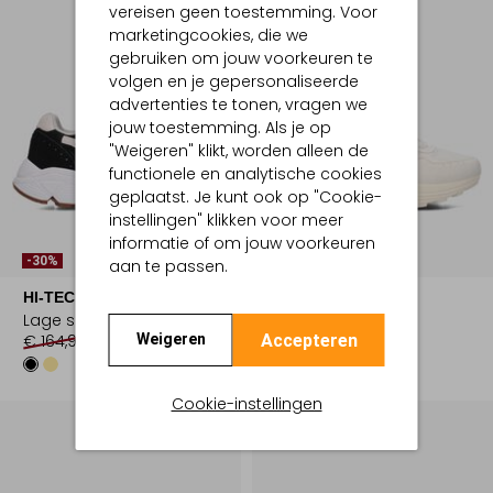
vereisen geen toestemming. Voor
marketingcookies, die we
gebruiken om jouw voorkeuren te
volgen en je gepersonaliseerde
advertenties te tonen, vragen we
jouw toestemming. Als je op
"Weigeren" klikt, worden alleen de
functionele en analytische cookies
geplaatst. Je kunt ook op "Cookie-
instellingen" klikken voor meer
Laatste Maten
informatie of om jouw voorkeuren
-30%
-30%
aan te passen.
HI-TEC
HI-TEC
Lage sneakers
Lage sneakers
Accepteren
Weigeren
€ 164,99
€ 114,99
€ 159,99
€ 111,99
Cookie-instellingen