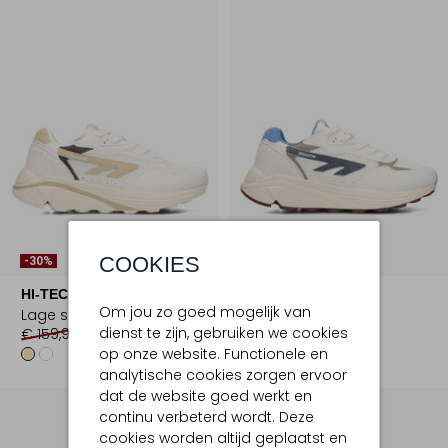
Laatste Maten
COOKIES
-30%
-30%
HI-TEC
HI-TEC
Om jou zo goed mogelijk van
Lage sneakers
Lage sneakers
dienst te zijn, gebruiken we cookies
€ 159,99
€ 111,99
€ 159,99
€ 111,99
op onze website. Functionele en
analytische cookies zorgen ervoor
dat de website goed werkt en
continu verbeterd wordt. Deze
cookies worden altijd geplaatst en