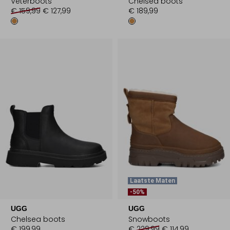
Veterboots
Chelsea boots
€ 159,99
€ 127,99
€ 189,99
Laatste Maten
-50%
UGG
UGG
Chelsea boots
Snowboots
€ 199,99
€ 229,99
€ 114,99