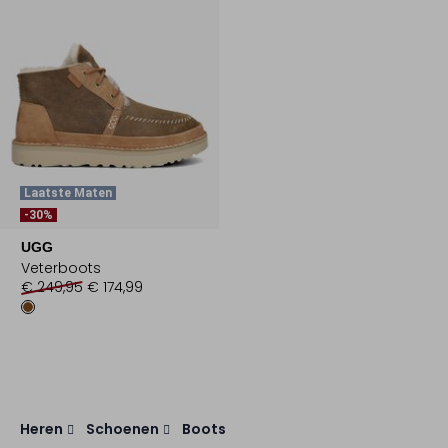
Laatste Maten
-30%
UGG
Veterboots
€ 249,95
€ 174,99
Heren
Schoenen
Boots