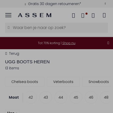
Gratis 30 dagen retourneren*
Menu
Tot 70% korting |
Shop nu
Terug
UGG
BOOTS HEREN
13 items
Chelsea boots
Veterboots
Snowboots
Maat
40
41
42
43
44
45
46
48