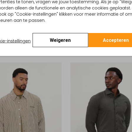
tenties te tonen, vragen we jouw toestemming. Als je op "Weig
, worden alleen de functionele en analytische cookies geplaatst.
ook op "Cookie-instellingen" klikken voor meer informatie of o
e Item
Laatste Item
euren aan te passen.
-60%
RN
PROFUOMO
Weigeren
Accepteren
 overhemd
Casual overhemd
ie-instellingen
€ 39,99
€ 119,95
€ 47,99