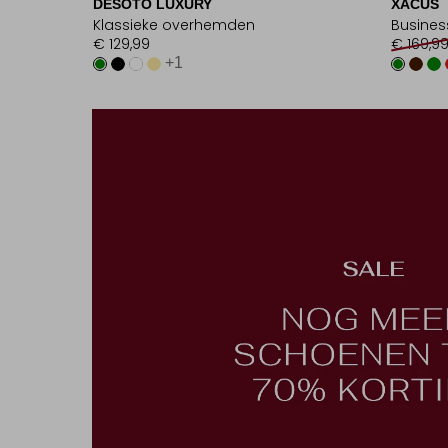
DESOTO LUXURY
XACUS
Klassieke overhemden
Busine
€ 129,99
€ 169,9
+1