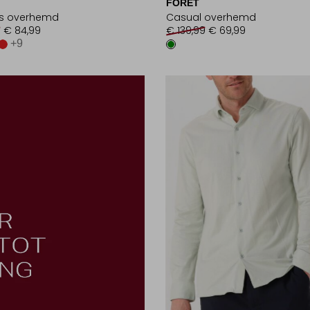
FORÉT
ss overhemd
Casual overhemd
9
€ 84,99
€ 139,99
€ 69,99
+9