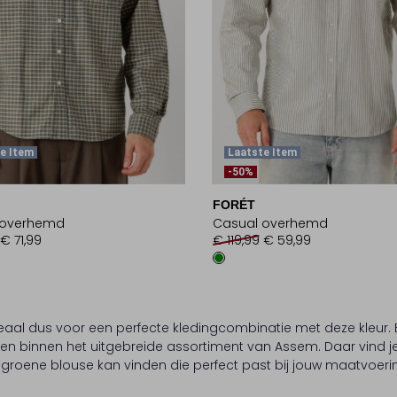
e Item
Laatste Item
-50%
FORÉT
 overhemd
Casual overhemd
€ 71,99
€ 119,99
€ 59,99
deaal dus voor een perfecte kledingcombinatie met deze kleur
men binnen het uitgebreide assortiment van Assem. Daar vind 
 groene blouse kan vinden die perfect past bij jouw maatvoering