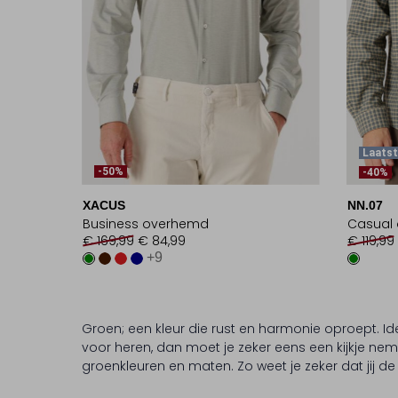
Laatst
-50%
-40%
XACUS
NN.07
Business overhemd
Casual
€ 169,99
€ 84,99
€ 119,99
+9
Groen; een kleur die rust en harmonie oproept. I
voor heren, dan moet je zeker eens een kijkje ne
groenkleuren en maten. Zo weet je zeker dat jij de