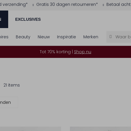
d verzending*
Gratis 30 dagen retourneren*
Betaal acht
N
EXCLUSIVES
ires
Beauty
Nieuw
Inspiratie
Merken
Tot 70% korting |
Shop nu
21 items
emden