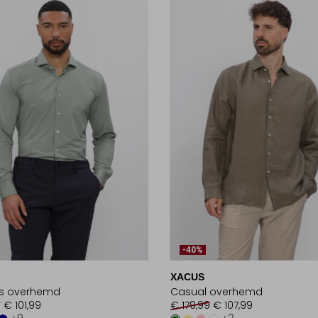
-40%
XACUS
ss overhemd
Casual overhemd
9
€ 101,99
€ 179,99
€ 107,99