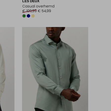
LES DEUX
Casual overhemd
€ 109,99
€ 54,99