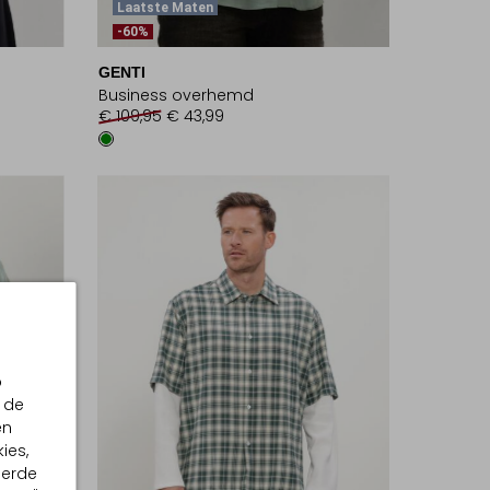
Laatste Maten
-60%
GENTI
Business overhemd
€ 109,95
€ 43,99
p
 de
en
ies,
eerde