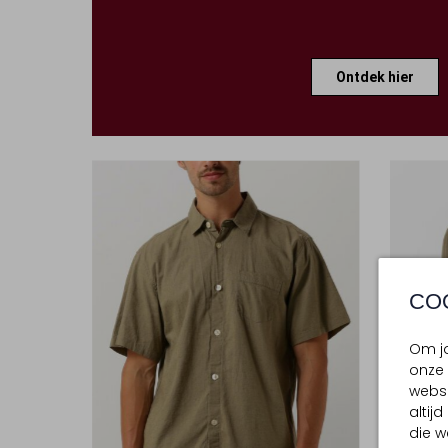
Ontdek hier
CO
Om jo
onze 
websi
altij
die w