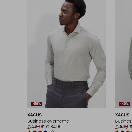
-50%
-40%
XACUS
XACUS
Business overhemd
Busine
€ 169,99
€ 84,99
€ 169,9