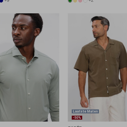
+9
+2
Laatste Maten
-50%