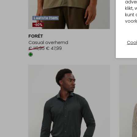
adver
klikt
kunt 
Laatste Item
Laatst
voork
-60%
-60%
FORÉT
DRYKO
Casual overhemd
Casual
Cook
€ 119,95
€ 47,99
€ 99,99