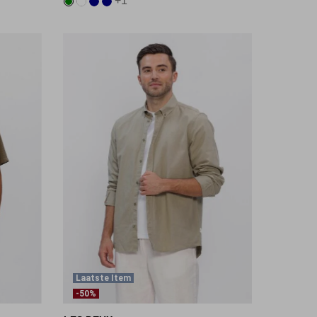
+1
Laatste Item
-50%