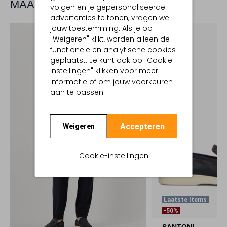
MAAK JE LOOK COMPLEET
volgen en je gepersonaliseerde
advertenties te tonen, vragen we
jouw toestemming. Als je op
"Weigeren" klikt, worden alleen de
functionele en analytische cookies
geplaatst. Je kunt ook op "Cookie-
instellingen" klikken voor meer
informatie of om jouw voorkeuren
aan te passen.
Accepteren
Weigeren
Cookie-instellingen
Laatste Items
-50%
SANTONI