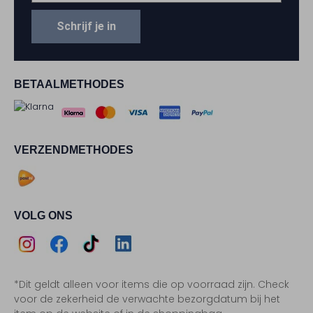
Schrijf je in
BETAALMETHODES
VERZENDMETHODES
VOLG ONS
Assem
Assem
Assem
Assem
*Dit geldt alleen voor items die op voorraad zijn. Check
Instagram
Facebook
TikTok
LinkedIn
voor de zekerheid de verwachte bezorgdatum bij het