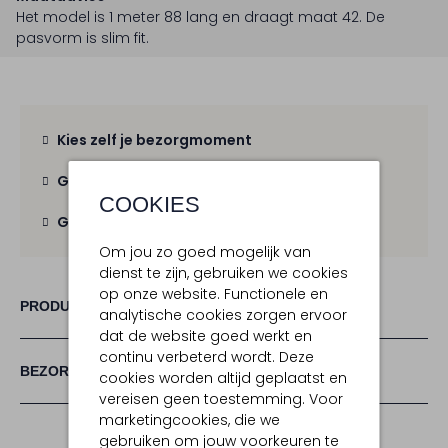
Het model is 1 meter 88 lang en draagt maat 42.
De
pasvorm is
slim fit
.
Kies zelf je bezorgmoment
Gratis verzending
vanaf € 100,-
COOKIES
Gratis retour
binnen 30 dagen
Om jou zo goed mogelijk van
dienst te zijn, gebruiken we cookies
op onze website. Functionele en
PRODUCT INFORMATIE
analytische cookies zorgen ervoor
dat de website goed werkt en
continu verbeterd wordt. Deze
BEZORGEN & RETOURNEREN
cookies worden altijd geplaatst en
vereisen geen toestemming. Voor
marketingcookies, die we
gebruiken om jouw voorkeuren te