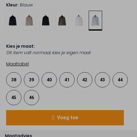
Kleur:
Blauw
Kies je maat:
Dit item valt normaal, kies je eigen maat
Maattabel
38
39
40
41
42
43
44
45
46
Voeg toe
Maatadvies