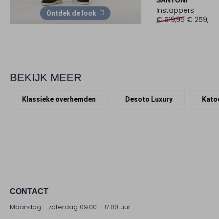
Instappers
Ontdek de look
€ 519,95
€ 259,99
BEKIJK MEER
Klassieke overhemden
Desoto Luxury
Kato
CONTACT
Maandag - zaterdag 09:00 - 17:00 uur