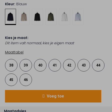
Kleur:
Blauw
Kies je maat:
Dit item valt normaal, kies je eigen maat
Maattabel
38
39
40
41
42
43
44
45
46
Voeg toe
Maatadvies