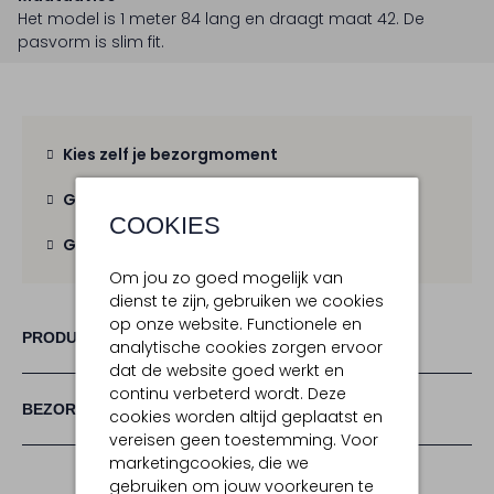
Het model is 1 meter 84 lang en draagt maat 42.
De
pasvorm is
slim fit
.
Kies zelf je bezorgmoment
Gratis verzending
vanaf € 100,-
COOKIES
Gratis retour
binnen 30 dagen
Om jou zo goed mogelijk van
dienst te zijn, gebruiken we cookies
op onze website. Functionele en
PRODUCT INFORMATIE
analytische cookies zorgen ervoor
dat de website goed werkt en
continu verbeterd wordt. Deze
BEZORGEN & RETOURNEREN
cookies worden altijd geplaatst en
vereisen geen toestemming. Voor
marketingcookies, die we
gebruiken om jouw voorkeuren te