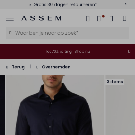
Gratis 30 dagen retourneren*
Menu
Tot 70% korting |
Shop nu
Terug
Overhemden
3 items