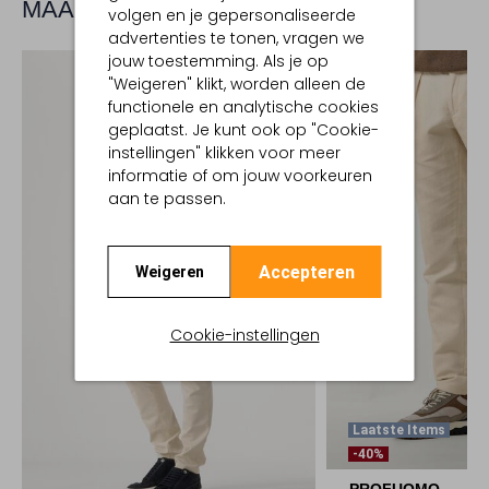
MAAK JE LOOK COMPLEET
volgen en je gepersonaliseerde
advertenties te tonen, vragen we
jouw toestemming. Als je op
"Weigeren" klikt, worden alleen de
functionele en analytische cookies
geplaatst. Je kunt ook op "Cookie-
instellingen" klikken voor meer
informatie of om jouw voorkeuren
aan te passen.
Accepteren
Weigeren
Cookie-instellingen
Laatste Items
-40%
PROFUOMO