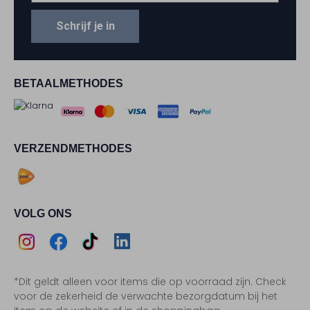
Schrijf je in
BETAALMETHODES
VERZENDMETHODES
VOLG ONS
Assem
Assem
Assem
Assem
*Dit geldt alleen voor items die op voorraad zijn. Check
Instagram
Facebook
TikTok
LinkedIn
voor de zekerheid de verwachte bezorgdatum bij het