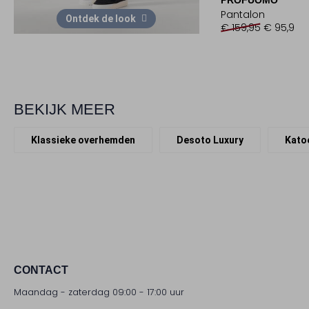
Pantalon
Ontdek de look
€ 159,95
€ 95,99
BEKIJK MEER
Klassieke overhemden
Desoto Luxury
Kato
CONTACT
Maandag - zaterdag 09:00 - 17:00 uur