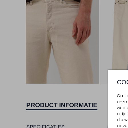
CO
Om jo
onze 
PRODUCT INFORMATIE
websi
altij
die w
adver
SPECIFICATIES
SAMENS