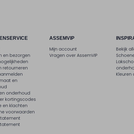
ENSERVICE
ASSEMVIP
INSPIR
t
Mijn account
Bekijk al
en en bezorgen
Vragen over AssemVIP
Schoene
ogelijkheden
Laksch
n retourneren
onderh
 aanmelden
Kleuren
maat en
oud
 en onderhoud
er kortingscodes
e en klachten
ne voorwaarden
statement
tatement