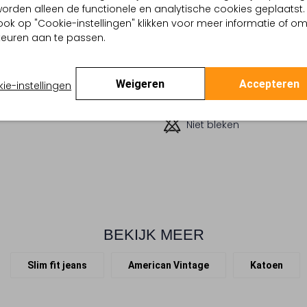
, worden alleen de functionele en analytische cookies geplaatst.
u
Normaal wassen op 40 
ook op "Cookie-instellingen" klikken voor meer informatie of o
Effen
euren aan te passen.
Strijken op maximaal 150
:
Katoen
lpercentages:
100% Katoen
In de droogtrommel op 
gte:
Normale Taille
temperatuur
Weigeren
Accepteren
ie-instellingen
Slim
Niet chemisch reinigen
Niet bleken
BEKIJK MEER
Slim fit jeans
American Vintage
Katoen