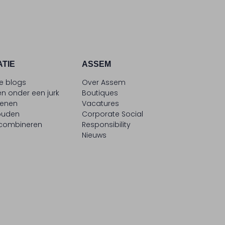
ATIE
ASSEM
le blogs
Over Assem
n onder een jurk
Boutiques
oenen
Vacatures
ouden
Corporate Social
 combineren
Responsibility
Nieuws