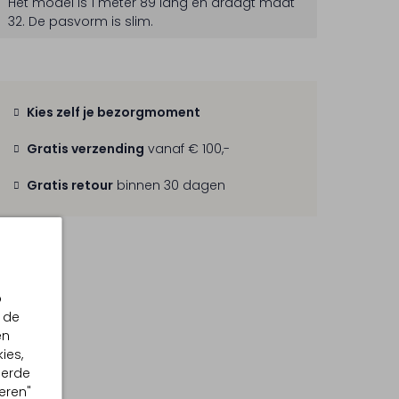
Het model is 1 meter 89 lang en draagt maat
32.
De pasvorm is
slim
.
Kies zelf je bezorgmoment
Gratis verzending
vanaf € 100,-
Gratis retour
binnen 30 dagen
p
 de
en
ies,
eerde
eren"