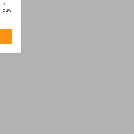
 Je
°C
m jouw
 °C
lage