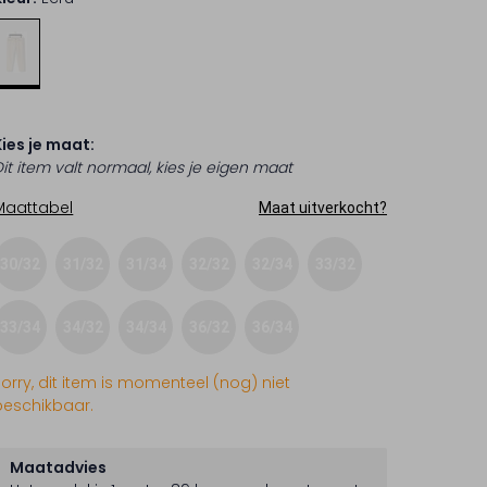
Kies je maat:
Dit item valt normaal, kies je eigen maat
Maattabel
Maat uitverkocht?
30/32
31/32
31/34
32/32
32/34
33/32
33/34
34/32
34/34
36/32
36/34
Sorry, dit item is momenteel (nog) niet
beschikbaar.
Maatadvies