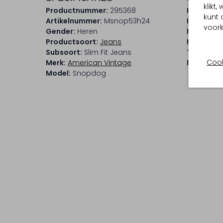
klikt
Productnummer:
295368
Kleur:
Ecr
kunt 
Artikelnummer:
Msnop53h24
Patroon:
voork
Gender:
Heren
Materiaal
Productsoort:
Jeans
Materiaa
Subsoort:
Slim Fit Jeans
Taillehoo
Cook
Merk:
American Vintage
Pasvorm:
Model:
Snopdog