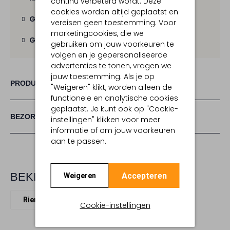
continu verbeterd wordt. Deze
cookies worden altijd geplaatst en
Gratis verzending
vanaf € 100,-
vereisen geen toestemming. Voor
marketingcookies, die we
Gratis retour
binnen 30 dagen
gebruiken om jouw voorkeuren te
volgen en je gepersonaliseerde
advertenties te tonen, vragen we
jouw toestemming. Als je op
PRODUCT INFORMATIE
"Weigeren" klikt, worden alleen de
functionele en analytische cookies
geplaatst. Je kunt ook op "Cookie-
BEZORGEN & RETOURNEREN
instellingen" klikken voor meer
informatie of om jouw voorkeuren
aan te passen.
BEKIJK MEER
Accepteren
Weigeren
Riemen
Stefano Lauran
Leer
Cookie-instellingen