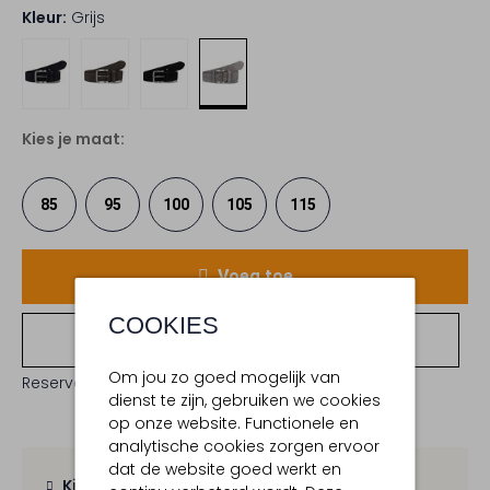
Kleur:
Grijs
Kies je maat:
85
95
100
105
115
Voeg toe
COOKIES
Bekijk winkelvoorraad
Om jou zo goed mogelijk van
Reserveer direct in een van onze 19 boutiques
dienst te zijn, gebruiken we cookies
op onze website. Functionele en
analytische cookies zorgen ervoor
dat de website goed werkt en
Kies zelf je bezorgmoment