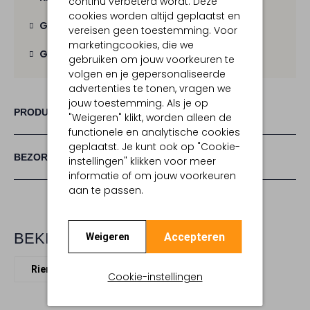
continu verbeterd wordt. Deze
cookies worden altijd geplaatst en
Gratis verzending
vanaf € 100,-
vereisen geen toestemming. Voor
marketingcookies, die we
Gratis retour
binnen 30 dagen
gebruiken om jouw voorkeuren te
volgen en je gepersonaliseerde
advertenties te tonen, vragen we
jouw toestemming. Als je op
PRODUCT INFORMATIE
"Weigeren" klikt, worden alleen de
functionele en analytische cookies
geplaatst. Je kunt ook op "Cookie-
BEZORGEN & RETOURNEREN
instellingen" klikken voor meer
informatie of om jouw voorkeuren
aan te passen.
BEKIJK MEER
Accepteren
Weigeren
Riemen
Stefano Lauran
Leer
Cookie-instellingen