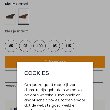
Kleur:
Camel
Kies je maat:
85
95
100
105
115
Voeg toe
COOKIES
Bekijk winkelvoorraad
Om jou zo goed mogelijk van
Reserveer direct in een van onze 19 boutiques
dienst te zijn, gebruiken we cookies
op onze website. Functionele en
analytische cookies zorgen ervoor
dat de website goed werkt en
Kies zelf je bezorgmoment