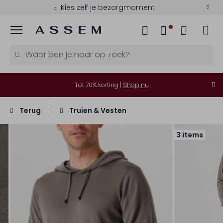
Kies zelf je bezorgmoment
Menu
Tot 70% korting |
Shop nu
Terug
Truien & Vesten
3 items