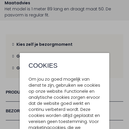
Maatadvies
Het model is 1 meter 89 lang en draagt maat 50.
De
pasvorm is
regular fit
.
Kies zelf je bezorgmoment
Gratis verzending
vanaf € 100,-
COOKIES
Gratis retour
binnen 30 dagen
Om jou zo goed mogelijk van
dienst te zijn, gebruiken we cookies
op onze website. Functionele en
PRODUCT INFORMATIE
analytische cookies zorgen ervoor
dat de website goed werkt en
continu verbeterd wordt. Deze
BEZORGEN & RETOURNEREN
cookies worden altijd geplaatst en
vereisen geen toestemming. Voor
marketingcookies, die we