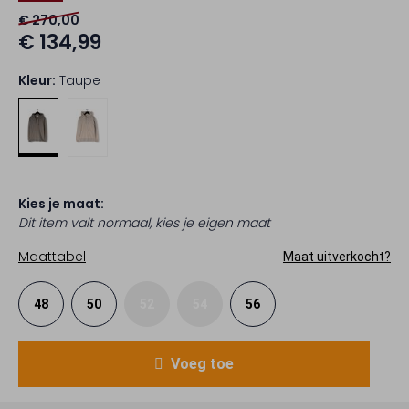
€ 270,00
€ 134,99
Kleur:
Taupe
Kies je maat:
Dit item valt normaal, kies je eigen maat
Maattabel
Maat uitverkocht?
48
50
52
54
56
Voeg toe