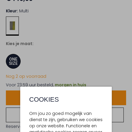
Kleur:
Multi
Kies je maat:
ONE
SIZE
Nog 2 op voorraad
Voor 23:59 uur besteld,
morgen in huis
Voeg toe
COOKIES
Om jou zo goed mogelijk van
Bekijk winkelvoorraad
dienst te zijn, gebruiken we cookies
op onze website. Functionele en
Reserveer direct in een van onze 19 boutiques
analytische cookies zorgen ervoor