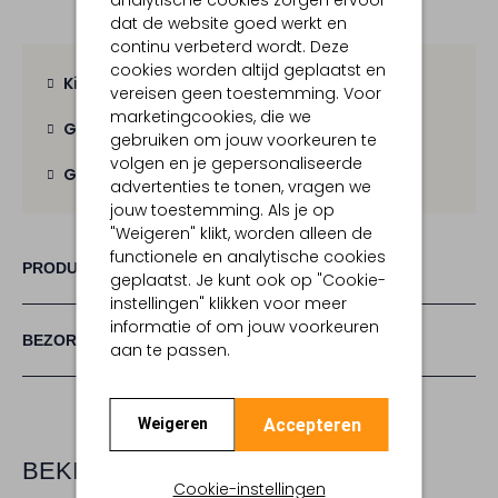
dat de website goed werkt en
continu verbeterd wordt. Deze
cookies worden altijd geplaatst en
Kies zelf je bezorgmoment
vereisen geen toestemming. Voor
marketingcookies, die we
Gratis verzending
vanaf € 100,-
gebruiken om jouw voorkeuren te
volgen en je gepersonaliseerde
Gratis retour
binnen 30 dagen
advertenties te tonen, vragen we
jouw toestemming. Als je op
"Weigeren" klikt, worden alleen de
functionele en analytische cookies
PRODUCT INFORMATIE
geplaatst. Je kunt ook op "Cookie-
instellingen" klikken voor meer
informatie of om jouw voorkeuren
BEZORGEN & RETOURNEREN
aan te passen.
Accepteren
Weigeren
BEKIJK MEER
Cookie-instellingen